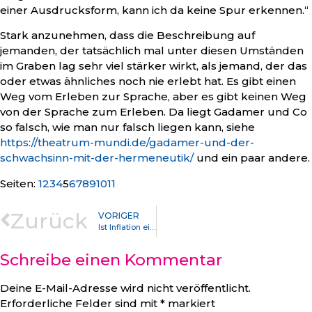
einer Ausdrucksform, kann ich da keine Spur erkennen.“
Stark anzunehmen, dass die Beschreibung auf
jemanden, der tatsächlich mal unter diesen Umständen
im Graben lag sehr viel stärker wirkt, als jemand, der das
oder etwas ähnliches noch nie erlebt hat. Es gibt einen
Weg vom Erleben zur Sprache, aber es gibt keinen Weg
von der Sprache zum Erleben. Da liegt Gadamer und Co
so falsch, wie man nur falsch liegen kann, siehe
https://theatrum-mundi.de/gadamer-und-der-
schwachsinn-mit-der-hermeneutik/
und ein paar andere.
Seite
,
Seite
,
Seite
,
Seite
,
Seite
,
Seite
,
Seite
,
Seite
,
Seite
,
Seite
,
Seite
Seiten:
1
2
3
4
5
6
7
8
9
10
11
Zurück
VORIGER
Ist Inflation ein Nachfrage oder ein Angebots Problem?
Schreibe einen Kommentar
Deine E-Mail-Adresse wird nicht veröffentlicht.
Erforderliche Felder sind mit
*
markiert