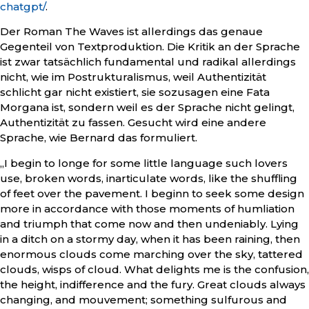
chatgpt/
.
Der Roman The Waves ist allerdings das genaue
Gegenteil von Textproduktion. Die Kritik an der Sprache
ist zwar tatsächlich fundamental und radikal allerdings
nicht, wie im Postrukturalismus, weil Authentizität
schlicht gar nicht existiert, sie sozusagen eine Fata
Morgana ist, sondern weil es der Sprache nicht gelingt,
Authentizität zu fassen. Gesucht wird eine andere
Sprache, wie Bernard das formuliert.
„I begin to longe for some little language such lovers
use, broken words, inarticulate words, like the shuffling
of feet over the pavement. I beginn to seek some design
more in accordance with those moments of humliation
and triumph that come now and then undeniably. Lying
in a ditch on a stormy day, when it has been raining, then
enormous clouds come marching over the sky, tattered
clouds, wisps of cloud. What delights me is the confusion,
the height, indifference and the fury. Great clouds always
changing, and mouvement; something sulfurous and