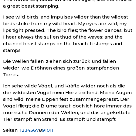
a great beast stamping.
I see wild birds, and impulses wilder than the wildest
birds strike from my wild heart. My eyes are wild; my
lips tight pressed. The bird flies; the flower dances; but
I hear always the sullen thud of the waves; and the
chained beast stamps on the beach. It stamps and
stamps.
Die Wellen fallen, ziehen sich zurück und fallen
wieder, wie Dröhnen eines großen, stampfenden
Tieres.
Ich sehe wilde Vögel, und Kräfte wilder noch als die
der wildesten Vögel mein Herz treffend. Meine Augen
sind wild, meine Lippen fest zusammengepresst. Der
Vogel fliegt; die Blume tanzt; doch ich höre immer das
mürrische Donnern der Wellen; und das angekettete
Tier stampft am Strand. Es stampft und stampft.
Seite
,
Seite
,
Seite
,
Seite
,
Seite
,
Seite
,
Seite
,
Seite
,
Seite
,
Seite
,
Seite
Seiten:
1
2
3
4
5
6
7
8
9
10
11