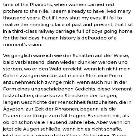
time of the Pharaohs, when women carried red
pitchers to the Nile. I seem already to have lived many
thousand years. But if I now shut my eyes, if I fail to
realize the meeting-place of past and present, that I sit
in a third-class railway carriage full of boys going home
for the holidays, human history is defrauded of a
moment’s vision.
Vergänglich wäre ich wie der Schatten auf der Wiese,
bald verblassend, dann wieder dunkler werden und
sterben, wo er den Wald erreicht, wenn ich nicht mein
Gehirn zwingen würde, auf meiner Stirn eine Form
anzunehmen; ich zwinge mich, wenn auch nur in der
Form eines ungeschriebenen Gedichts, diese Moment
festzuhalten; diese kurze Strecke in der langen,
langen Geschichte der Menschheit festzuhalten, die in
Ägypten, zur Zeit der Phraonen, begann, als die
Frauen rote Krüge zum Nil trugen. Es scheint mir, als
ob ich schon viele Tausend Jahre lebe. Aber wenn ich
jetzt die Augen schließe, wenn ich es nicht schaffe,
jetzt wo ich in einem dritte Klasse Abteil eines Zuges