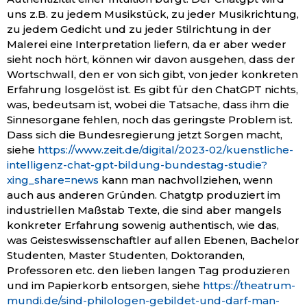
uns z.B. zu jedem Musikstück, zu jeder Musikrichtung,
zu jedem Gedicht und zu jeder Stilrichtung in der
Malerei eine Interpretation liefern, da er aber weder
sieht noch hört, können wir davon ausgehen, dass der
Wortschwall, den er von sich gibt, von jeder konkreten
Erfahrung losgelöst ist. Es gibt für den ChatGPT nichts,
was, bedeutsam ist, wobei die Tatsache, dass ihm die
Sinnesorgane fehlen, noch das geringste Problem ist.
Dass sich die Bundesregierung jetzt Sorgen macht,
siehe
https://www.zeit.de/digital/2023-02/kuenstliche-
intelligenz-chat-gpt-bildung-bundestag-studie?
xing_share=news
kann man nachvollziehen, wenn
auch aus anderen Gründen. Chatgtp produziert im
industriellen Maßstab Texte, die sind aber mangels
konkreter Erfahrung sowenig authentisch, wie das,
was Geisteswissenschaftler auf allen Ebenen, Bachelor
Studenten, Master Studenten, Doktoranden,
Professoren etc. den lieben langen Tag produzieren
und im Papierkorb entsorgen, siehe
https://theatrum-
mundi.de/sind-philologen-gebildet-und-darf-man-