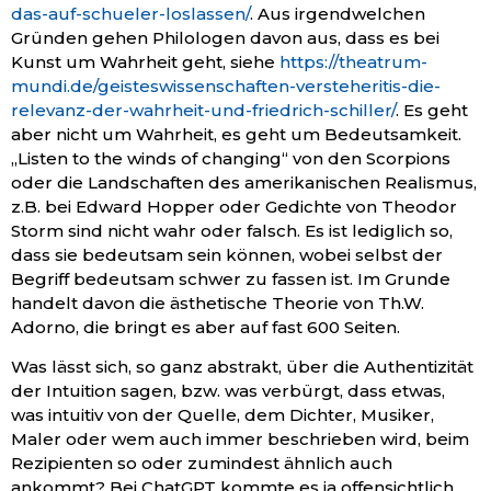
das-auf-schueler-loslassen/
. Aus irgendwelchen
Gründen gehen Philologen davon aus, dass es bei
Kunst um Wahrheit geht, siehe
https://theatrum-
mundi.de/geisteswissenschaften-versteheritis-die-
relevanz-der-wahrheit-und-friedrich-schiller/
. Es geht
aber nicht um Wahrheit, es geht um Bedeutsamkeit.
„Listen to the winds of changing“ von den Scorpions
oder die Landschaften des amerikanischen Realismus,
z.B. bei Edward Hopper oder Gedichte von Theodor
Storm sind nicht wahr oder falsch. Es ist lediglich so,
dass sie bedeutsam sein können, wobei selbst der
Begriff bedeutsam schwer zu fassen ist. Im Grunde
handelt davon die ästhetische Theorie von Th.W.
Adorno, die bringt es aber auf fast 600 Seiten.
Was lässt sich, so ganz abstrakt, über die Authentizität
der Intuition sagen, bzw. was verbürgt, dass etwas,
was intuitiv von der Quelle, dem Dichter, Musiker,
Maler oder wem auch immer beschrieben wird, beim
Rezipienten so oder zumindest ähnlich auch
ankommt? Bei ChatGPT kommte es ja offensichtlich