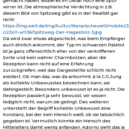
gemacht haben, wobei es im Detail noch eine Spur
wirrer ist. Die atmosphärische Verdichtung in z.B.
diesem Bild von Spitzweg gibt es in der Realität gar
nicht:
https://img.welt.de/img/kultur/literarischewelt/mobile
ci23x11-w1136/Spitzweg-Der-Hagestolz-3.jpg
Da wird zwar etwas abgeschickt, was beim Empfänger
auch ähnlich ankommt, der Typ im schwarzen Paletot
ist ja ganz offensichtlich eher von der verkniffenen
Sorte und kein wahrer Charmbolzen, aber die
Rezeption kann nicht auf eine Erfahrung
zurückgreifen, weil das Dargestellte schlicht nicht
existiert. Ob man das, was da ankommt, à la C.G.Jung
als kollektiv Unbewusstes bezeichnen kann, sei
dahingestellt. Besonders unbewusst ist es ja nicht. Die
Rezeption passiert ja sehr bewusst, wir wissen
lediglich nicht, warum sie gelingt. Des weiteren
unterstellt der Begriff kollektiv Unbewusst eine
Konstanz, bei der kein Mensch weiß, ob sie tatsächlich
gegeben ist. Vermutlich könnte ein Mensch des
Mittelalters damit wenig anfangen. Adorno sieht das ja