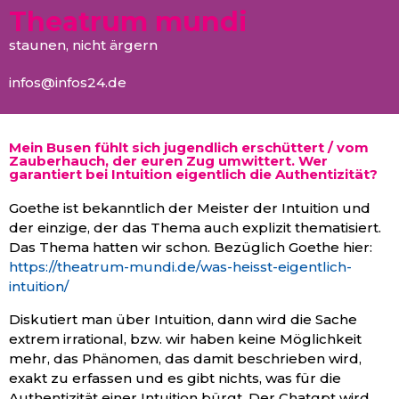
Theatrum mundi
staunen, nicht ärgern
infos@infos24.de
Mein Busen fühlt sich jugendlich erschüttert / vom
Zauberhauch, der euren Zug umwittert. Wer
garantiert bei Intuition eigentlich die Authentizität?
Goethe ist bekanntlich der Meister der Intuition und
der einzige, der das Thema auch explizit thematisiert.
Das Thema hatten wir schon. Bezüglich Goethe hier:
https://theatrum-mundi.de/was-heisst-eigentlich-
intuition/
Diskutiert man über Intuition, dann wird die Sache
extrem irrational, bzw. wir haben keine Möglichkeit
mehr, das Phänomen, das damit beschrieben wird,
exakt zu erfassen und es gibt nichts, was für die
Authentizität einer Intuition bürgt. Der Chatgpt wird