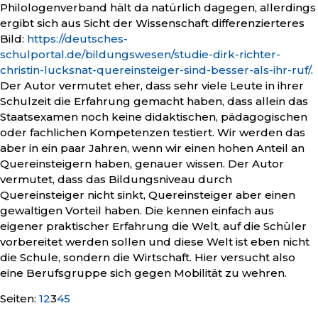
Philologenverband hält da natürlich dagegen, allerdings
ergibt sich aus Sicht der Wissenschaft differenzierteres
Bild:
https://deutsches-
schulportal.de/bildungswesen/studie-dirk-richter-
christin-lucksnat-quereinsteiger-sind-besser-als-ihr-ruf/
.
Der Autor vermutet eher, dass sehr viele Leute in ihrer
Schulzeit die Erfahrung gemacht haben, dass allein das
Staatsexamen noch keine didaktischen, pädagogischen
oder fachlichen Kompetenzen testiert. Wir werden das
aber in ein paar Jahren, wenn wir einen hohen Anteil an
Quereinsteigern haben, genauer wissen. Der Autor
vermutet, dass das Bildungsniveau durch
Quereinsteiger nicht sinkt, Quereinsteiger aber einen
gewaltigen Vorteil haben. Die kennen einfach aus
eigener praktischer Erfahrung die Welt, auf die Schüler
vorbereitet werden sollen und diese Welt ist eben nicht
die Schule, sondern die Wirtschaft. Hier versucht also
eine Berufsgruppe sich gegen Mobilität zu wehren.
Seite
,
Seite
,
Seite
,
Seite
,
Seite
Seiten:
1
2
3
4
5