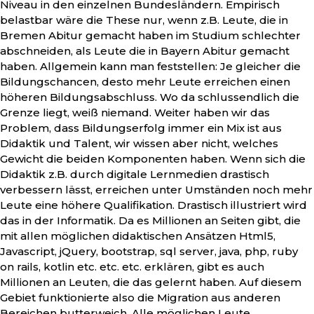
Niveau in den einzelnen Bundesländern. Empirisch
belastbar wäre die These nur, wenn z.B. Leute, die in
Bremen Abitur gemacht haben im Studium schlechter
abschneiden, als Leute die in Bayern Abitur gemacht
haben. Allgemein kann man feststellen: Je gleicher die
Bildungschancen, desto mehr Leute erreichen einen
höheren Bildungsabschluss. Wo da schlussendlich die
Grenze liegt, weiß niemand. Weiter haben wir das
Problem, dass Bildungserfolg immer ein Mix ist aus
Didaktik und Talent, wir wissen aber nicht, welches
Gewicht die beiden Komponenten haben. Wenn sich die
Didaktik z.B. durch digitale Lernmedien drastisch
verbessern lässt, erreichen unter Umständen noch mehr
Leute eine höhere Qualifikation. Drastisch illustriert wird
das in der Informatik. Da es Millionen an Seiten gibt, die
mit allen möglichen didaktischen Ansätzen Html5,
Javascript, jQuery, bootstrap, sql server, java, php, ruby
on rails, kotlin etc. etc. etc. erklären, gibt es auch
Millionen an Leuten, die das gelernt haben. Auf diesem
Gebiet funktionierte also die Migration aus anderen
Bereichen butterweich. Alle möglichen Leute,