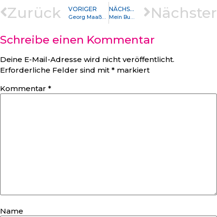
Zurück
Nächster
VORIGER
NÄCHSTER
Georg Maaßen und die Taliban
Mein Busen fühlt sich jugendlich erschüttert / vom Zauberhauch, der euren Zug umwittert. Wer garantiert bei Intuition eigentlich die Authentizität?
Schreibe einen Kommentar
Deine E-Mail-Adresse wird nicht veröffentlicht.
Erforderliche Felder sind mit
*
markiert
Kommentar
*
Name