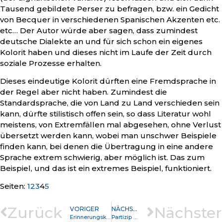
Tausend gebildete Perser zu befragen, bzw. ein Gedicht
von Becquer in verschiedenen Spanischen Akzenten etc.
etc… Der Autor würde aber sagen, dass zumindest
deutsche Dialekte an und für sich schon ein eigenes
Kolorit haben und dieses nicht im Laufe der Zeit durch
soziale Prozesse erhalten.
Dieses eindeutige Kolorit dürften eine Fremdsprache in
der Regel aber nicht haben. Zumindest die
Standardsprache, die von Land zu Land verschieden sein
kann, dürfte stilistisch offen sein, so dass Literatur wohl
meistens, von Extremfällen mal abgesehen, ohne Verlust
übersetzt werden kann, wobei man unschwer Beispiele
finden kann, bei denen die Übertragung in eine andere
Sprache extrem schwierig, aber möglich ist. Das zum
Beispiel, und das ist ein extremes Beispiel, funktioniert.
Seite
,
Seite
,
Seite
,
Seite
,
Seite
Seiten:
1
2
3
4
5
Zurück
Nächster
VORIGER
NÄCHSTER
Erinnerungskultur
Partizip Präsens als Adverb