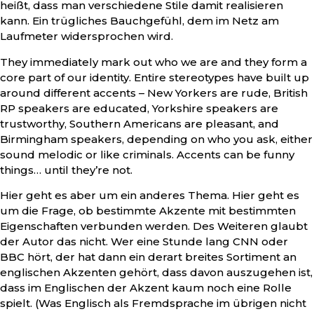
heißt, dass man verschiedene Stile damit realisieren
kann. Ein trügliches Bauchgefühl, dem im Netz am
Laufmeter widersprochen wird.
They immediately mark out who we are and they form a
core part of our identity. Entire stereotypes have built up
around different accents – New Yorkers are rude, British
RP speakers are educated, Yorkshire speakers are
trustworthy, Southern Americans are pleasant, and
Birmingham speakers, depending on who you ask, either
sound melodic or like criminals. Accents can be funny
things… until they’re not.
Hier geht es aber um ein anderes Thema. Hier geht es
um die Frage, ob bestimmte Akzente mit bestimmten
Eigenschaften verbunden werden. Des Weiteren glaubt
der Autor das nicht. Wer eine Stunde lang CNN oder
BBC hört, der hat dann ein derart breites Sortiment an
englischen Akzenten gehört, dass davon auszugehen ist,
dass im Englischen der Akzent kaum noch eine Rolle
spielt. (Was Englisch als Fremdsprache im übrigen nicht