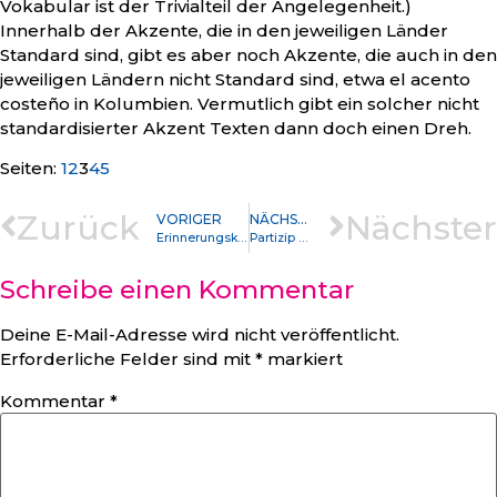
Vokabular ist der Trivialteil der Angelegenheit.)
Innerhalb der Akzente, die in den jeweiligen Länder
Standard sind, gibt es aber noch Akzente, die auch in den
jeweiligen Ländern nicht Standard sind, etwa el acento
costeño in Kolumbien. Vermutlich gibt ein solcher nicht
standardisierter Akzent Texten dann doch einen Dreh.
Seite
,
Seite
,
Seite
,
Seite
,
Seite
Seiten:
1
2
3
4
5
Zurück
Nächster
VORIGER
NÄCHSTER
Erinnerungskultur
Partizip Präsens als Adverb
Schreibe einen Kommentar
Deine E-Mail-Adresse wird nicht veröffentlicht.
Erforderliche Felder sind mit
*
markiert
Kommentar
*