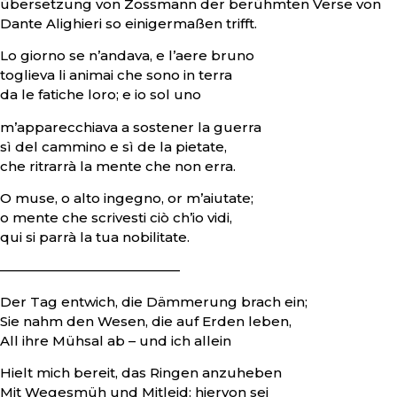
übersetzung von Zossmann der berühmten Verse von
Dante Alighieri so einigermaßen trifft.
Lo giorno se n’andava, e l’aere bruno
toglieva li animai che sono in terra
da le fatiche loro; e io sol uno
m’apparecchiava a sostener la guerra
sì del cammino e sì de la pietate,
che ritrarrà la mente che non erra.
O muse, o alto ingegno, or m’aiutate;
o mente che scrivesti ciò ch’io vidi,
qui si parrà la tua nobilitate.
—————————————–
Der Tag entwich, die Dämmerung brach ein;
Sie nahm den Wesen, die auf Erden leben,
All ihre Mühsal ab – und ich allein
Hielt mich bereit, das Ringen anzuheben
Mit Wegesmüh und Mitleid: hiervon sei