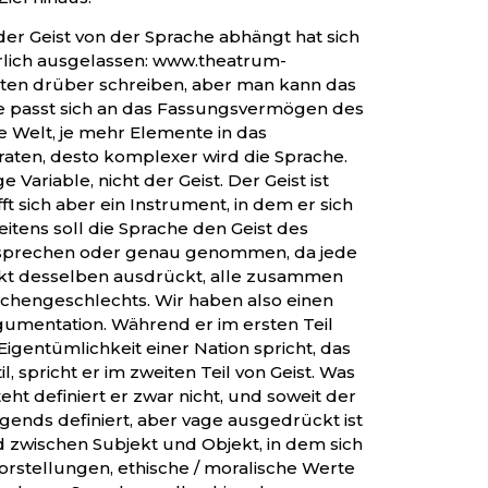
er Geist von der Sprache abhängt hat sich
rlich ausgelassen: www.theatrum-
iten drüber schreiben, aber man kann das
e passt sich an das Fassungsvermögen des
e Welt, je mehr Elemente in das
raten, desto komplexer wird die Sprache.
 Variable, nicht der Geist. Der Geist ist
ft sich aber ein Instrument, in dem er sich
itens soll die Sprache den Geist des
sprechen oder genau genommen, da jede
ekt desselben ausdrückt, alle zusammen
chengeschlechts. Wir haben also einen
gumentation. Während er im ersten Teil
igentümlichkeit einer Nation spricht, das
l, spricht er im zweiten Teil von Geist. Was
eht definiert er zwar nicht, und soweit der
irgends definiert, aber vage ausgedrückt ist
d zwischen Subjekt und Objekt, in dem sich
orstellungen, ethische / moralische Werte