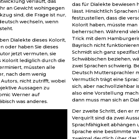
twicklung verläuft, das
das für Dialekte bewiesen ha
hr an Gewicht wohingegen
lässt. Hinsichtlich Sprachen
ug sind, die Frage ist nur,
festzustellen, dass die ver
deutsch wechseln, wenn
Kolorit haben, müsste man 
teht.
beherrschen. Während vie
Trick mit dem Hamburgeri
ben Dialekte dieses Kolorit,
Bayrisch nicht funktionieren würde, bzw. die A
n oder haben Sie dieses
Schmidt sich ganz spezifisc
utor jetzt vermuten, sie
Schwäbischen beziehen, wä
 Kolorit lediglich durch die
zwei Sprachen schwierig. Bei
rminiert, müssten alle
Deutsch Muttersprachler mi
ber, nach dem wenig
Vermutlich trägt eine Spra
ors, nicht zutrifft, wobei
sich, aber nachvollziehbar i
ussagen zu
also eine Vorstellung mac
omic Werner auf
dann muss man sich an Dial
äbisch was anderes.
Der zweite Schritt, den er 
Verquirlt sind da zwei Aussa
Sprachfähigkeit abhängen u
Sprache eine bestimmte Wel
zweimal deutlich über das Z