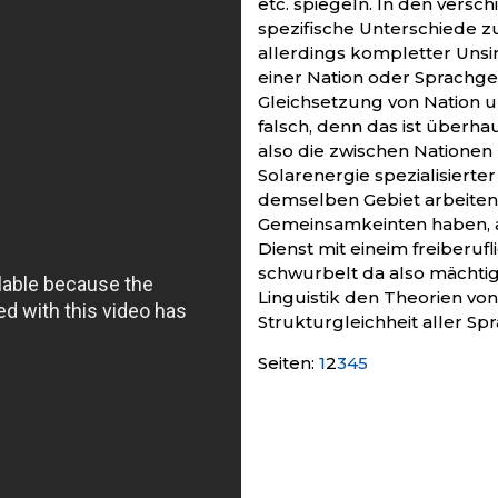
etc. spiegeln. In den versc
spezifische Unterschiede
allerdings kompletter Unsin
einer Nation oder Sprachgem
Gleichsetzung von Nation u
falsch, denn das ist überha
also die zwischen Nationen
Solarenergie spezialisierte
demselben Gebiet arbeite
Gemeinsamkeinten haben, al
Dienst mit eineim freiberuflichen Inform
schwurbelt da also mächtig.
Linguistik den Theorien vo
Strukturgleichheit aller S
Seiten:
1
2
3
4
5