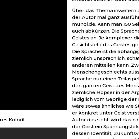
Über das Thema inwiefern d
der Autor mal ganz ausfüh
mundi.de. Kann man 150 Se
auch abkürzen. Die Sprach
Geistes an. Je komplexer di
Gesichtsfeld des Geistes ge
Die Sprache ist die abhängige
ziemlich unsprachlich, schaf
anderen mitteilen kann. Zwe
Menschengeschlechts aus
Sprache nur einen Teilasp
den ganzen Geist des Mens
ziemliche Hopser in der Ar
lediglich vom Gepräge der E
wäre sowas ähnliches wie Sti
er konkret unter Geist verst
es Kolorit.
Autor das sieht, wird das n
der Geist ein Spannungsfel
dessen Identität, Zukunftsv