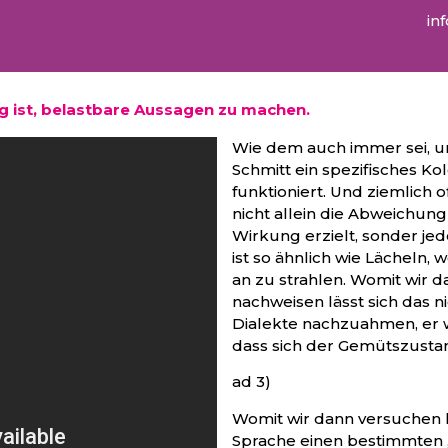
in
ig ist, belastbare Aussagen zu machen.
Wie dem auch immer sei, uns
Schmitt ein spezifisches Ko
funktioniert. Und ziemlich of
nicht allein die Abweichung 
Wirkung erzielt, sonder jeder
ist so ähnlich wie Lächeln, w
an zu strahlen. Womit wir 
nachweisen lässt sich das n
Dialekte nachzuahmen, er w
dass sich der Gemütszusta
ad 3)
Womit wir dann versuchen
Sprache einen bestimmten 