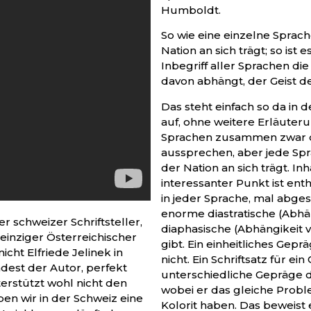
Humboldt.
So wie eine einzelne Sprac
Nation an sich trägt; so ist 
Inbegriff aller Sprachen di
davon abhängt, der Geist d
Das steht einfach so da in
auf, ohne weitere Erläuterun
Sprachen zusammen zwar d
aussprechen, aber jede Sp
der Nation an sich trägt. Inh
interessanter Punkt ist enth
in jeder Sprache, mal abge
enorme diastratische (Abhän
r schweizer Schriftsteller,
diaphasische (Abhängikeit 
 einziger Österreichischer
gibt. Ein einheitliches Gepr
icht Elfriede Jelinek in
nicht. Ein Schriftsatz für ei
der Autor, perfekt
unterschiedliche Gepräge der
erstützt wohl nicht den
wobei er das gleiche Probl
ben wir in der Schweiz eine
Kolorit haben. Das beweist 