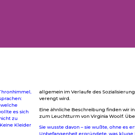
 Thronhimmel,
allgemein im Verlaufe des Sozialisierun
sprachen:
verengt wird.
; welche
Eine ähnliche Beschreibung finden wir
ollte es sich
zum Leuchtturm von Virginia Woolf. Über
nicht zu
eine Kleider
Sie wusste davon – sie wußte, ohne es er
Unbefangenheit ergründete, was kluge 