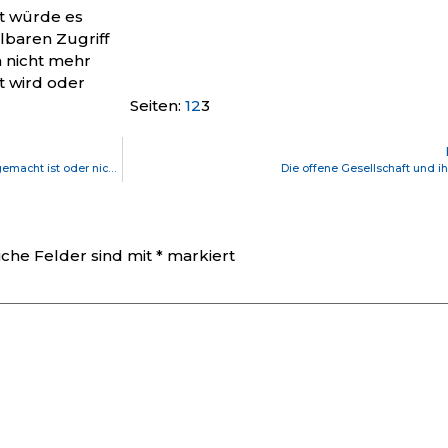
et würde es
lbaren Zugriff
n nicht mehr
rt wird oder
Seite
,
Seite
,
Seite
Seiten:
1
2
3
Spielt es eine Rolle, ob die Erderwärmung menschengemacht ist oder nicht?
Die offene Gesellschaft und i
iche Felder sind mit
*
markiert