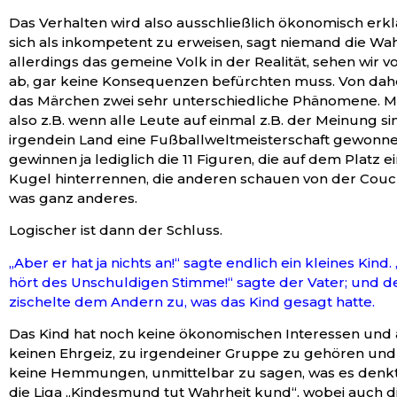
Das Verhalten wird also ausschließlich ökonomisch erklä
sich als inkompetent zu erweisen, sagt niemand die Wah
allerdings das gemeine Volk in der Realität, sehen wir v
ab, gar keine Konsequenzen befürchten muss. Von dah
das Märchen zwei sehr unterschiedliche Phänomene. M
also z.B. wenn alle Leute auf einmal z.B. der Meinung si
irgendein Land eine Fußballweltmeisterschaft gewonnen
gewinnen ja lediglich die 11 Figuren, die auf dem Platz 
Kugel hinterrennen, die anderen schauen von der Couch 
was ganz anderes.
Logischer ist dann der Schluss.
„Aber er hat ja nichts an!“ sagte endlich ein kleines Kind. 
hört des Unschuldigen Stimme!“ sagte der Vater; und d
zischelte dem Andern zu, was das Kind gesagt hatte.
Das Kind hat noch keine ökonomischen Interessen und
keinen Ehrgeiz, zu irgendeiner Gruppe zu gehören und 
keine Hemmungen, unmittelbar zu sagen, was es denkt.
die Liga „Kindesmund tut Wahrheit kund“, wobei auch d