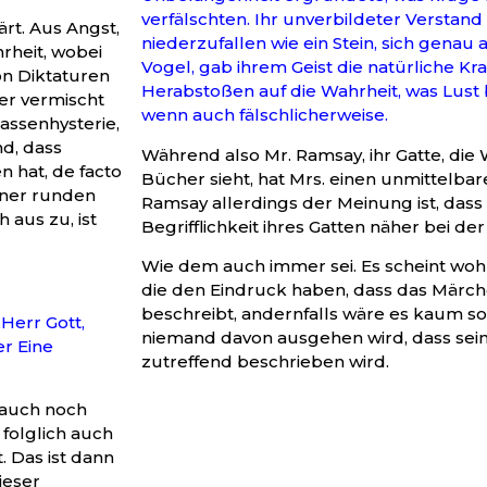
verfälschten. Ihr unverbildeter Verstand v
rt. Aus Angst,
niederzufallen wie ein Stein, sich genau 
rheit, wobei
Vogel, gab ihrem Geist die natürliche K
on Diktaturen
Herabstoßen auf die Wahrheit, was Lust 
er vermischt
wenn auch fälschlicherweise.
assenhysterie,
nd, dass
Während also Mr. Ramsay, ihr Gatte, die W
 hat, de facto
Bücher sieht, hat Mrs. einen unmittelba
einer runden
Ramsay allerdings der Meinung ist, dass d
aus zu, ist
Begrifflichkeit ihres Gatten näher bei der
Wie dem auch immer sei. Es scheint wohl 
die den Eindruck haben, dass das Märch
beschreibt, andernfalls wäre es kaum s
‚Herr Gott,
niemand davon ausgehen wird, dass sein
er Eine
zutreffend beschrieben wird.
 auch noch
folglich auch
 Das ist dann
ieser