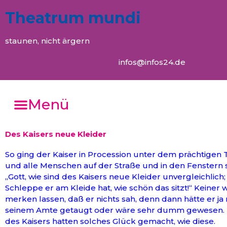
Theatrum mundi
staunen, nicht ärgern
infos@infos24.de
Menü
Des Kaisers neue Kleider
So ging der Kaiser in Procession unter dem prächtigen
und alle Menschen auf der Straße und in den Fenstern 
„Gott, wie sind des Kaisers neue Kleider unvergleichlich
Schleppe er am Kleide hat, wie schön das sitzt!“ Keiner w
merken lassen, daß er nichts sah, denn dann hätte er ja 
seinem Amte getaugt oder wäre sehr dumm gewesen. K
des Kaisers hatten solches Glück gemacht, wie diese.