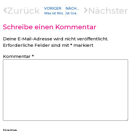
Zurück
Nächster
VORIGER
NÄCHSTER
Was ist Wissenschaft in der Literaturwissenschaft?
Ist Grammatik angeboren? Betrachtungen jenseits von Chomsky
Schreibe einen Kommentar
Deine E-Mail-Adresse wird nicht veröffentlicht.
Erforderliche Felder sind mit
*
markiert
Kommentar
*
Name