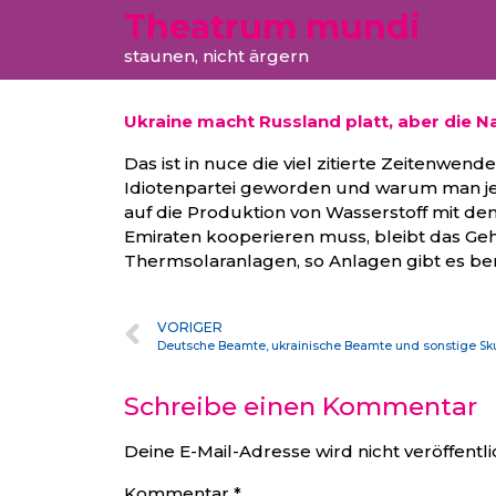
Theatrum mundi
staunen, nicht ärgern
Ukraine macht Russland platt, aber die 
Das ist in nuce die viel zitierte Zeitenwend
jede Wüste setzen und den Strom zu Wasserstof
Idiotenpartei geworden und warum man je
es im Maghreb eine Menge sympathische
auf die Produktion von Wasserstoff mit de
bin Raschid Al Maktum. Verglichen mit diesem
Emiraten kooperieren muss, bleibt das Ge
Thermsolaranlagen, so Anlagen gibt es bere
VORIGER
Deutsche Beamte, ukrainische Beamte und sonstige Skur
Schreibe einen Kommentar
Deine E-Mail-Adresse wird nicht veröffentli
Kommentar
*