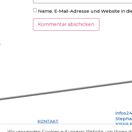
Name, E-Mail-Adresse und Website in d
infos2
Stepha
KONTAKT
10559 B
IMPRESSUM
Telefo
Wir verwenden Cookies auf unserer Website, um Ihnen das