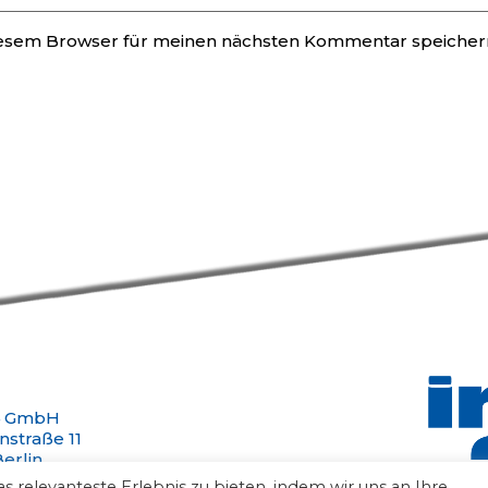
iesem Browser für meinen nächsten Kommentar speicher
4 GmbH
nstraße 11
erlin
n +49 30 47301388
 relevanteste Erlebnis zu bieten, indem wir uns an Ihre