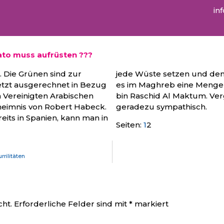
in
Nato muss aufrüsten ???
e. Die Grünen sind zur
f verarbeiten. Da gibt
tzt ausgerechnet in Bezug
re Optionen als Muhammad
n Vereinigten Arabischen
 Finsterling, ist RasPutin
heimnis von Robert Habeck.
geradezu sympathisch.
its in Spanien, kann man in
Seiten:
1
2
rilitäten
cht.
Erforderliche Felder sind mit
*
markiert