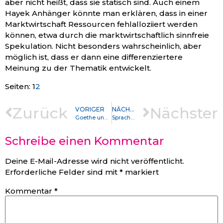
aber nicht heißt, dass sie statisch sind. Auch einem
Hayek Anhänger könnte man erklären, dass in einer
Marktwirtschaft Ressourcen fehlalloziiert werden
können, etwa durch die marktwirtschaftlich sinnfreie
Spekulation. Nicht besonders wahrscheinlich, aber
möglich ist, dass er dann eine differenziertere
Meinung zu der Thematik entwickelt.
Seite
,
Seite
Seiten:
1
2
Zurück
Nächster
VORIGER
NÄCHSTER
Goethe und youtube
Sprache lässt sich beobachten, Denken nicht
Schreibe einen Kommentar
Deine E-Mail-Adresse wird nicht veröffentlicht.
Erforderliche Felder sind mit
*
markiert
Kommentar
*