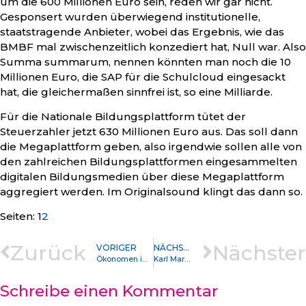
um die 600 Millionen Euro sein, reden wir gar nicht.
Gesponsert wurden überwiegend institutionelle,
staatstragende Anbieter, wobei das Ergebnis, wie das
BMBF mal zwischenzeitlich konzediert hat, Null war. Also
Summa summarum, nennen könnten man noch die 10
Millionen Euro, die SAP für die Schulcloud eingesackt
hat, die gleichermaßen sinnfrei ist, so eine Milliarde.
Für die Nationale Bildungsplattform tütet der
Steuerzahler jetzt 630 Millionen Euro aus. Das soll dann
die Megaplattform geben, also irgendwie sollen alle von
den zahlreichen Bildungsplattformen eingesammelten
digitalen Bildungsmedien über diese Megaplattform
aggregiert werden. Im Originalsound klingt das dann so.
Seite
,
Seite
Seiten:
1
2
Zurück
Nächster
VORIGER
NÄCHSTER
Ökonomen im Westen, Ökonomen im Osten und des Kaisers neue Kleider
Karl Marx und die Querdenker: Ist die herrschende Meinung die Meinung der Herrschenden?
Schreibe einen Kommentar