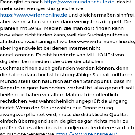
Dann gibt es noch
https://www.mundo.schule.de
, das ist
mehr oder weniger das gleiche wie
https://www.wirlernonline.de
und gleichermaßen sinnfrei,
aber wenn schon sinnfrei, dann wenigstens doppelt. Die
prahlen mit 39 851 Medien, die man dort finden kann,
bzw. eher nicht finden kann, weil der Suchalgorithmus
ähnlich schwachsinnig ist wie bei www.wirlernenonline.de,
aber irgendwie ist bei denen Internet nicht
angekommen. Es gibt hunderte von MILLIONEN von
digitalen Lernmedien, die über die üblichen
Suchmaschinen auch gefunden werden können, denn
die haben dann höchst leistungsfähige Suchalgorithmen.
Mundo stellt sich natürlich auf den Standpunkt, dass ihr
Repertoire ganz besonders wertvoll ist, also geprüft, soll
heißen die haben vor allem Material der öffentlich
rechtlichen, was wahrscheinlich ungeprüft da Eingang
findet. Wenn der Steuerzahler zur Finanzierung
zwangsverpflichtet wird, muss die didaktische Qualität
einfach überragend sein, da gibt es gar nichts mehr zu
prüfen. Ob es allerdings irgendjemanden interessiert, ob
so dubiose Vereine wie
https://www.gpi-online.eu/