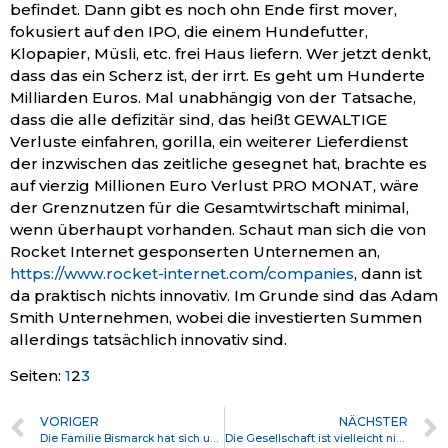
befindet. Dann gibt es noch ohn Ende first mover,
fokusiert auf den IPO, die einem Hundefutter,
Klopapier, Müsli, etc. frei Haus liefern. Wer jetzt denkt,
dass das ein Scherz ist, der irrt. Es geht um Hunderte
Milliarden Euros. Mal unabhängig von der Tatsache,
dass die alle defizitär sind, das heißt GEWALTIGE
Verluste einfahren, gorilla, ein weiterer Lieferdienst
der inzwischen das zeitliche gesegnet hat, brachte es
auf vierzig Millionen Euro Verlust PRO MONAT, wäre
der Grenznutzen für die Gesamtwirtschaft minimal,
wenn überhaupt vorhanden. Schaut man sich die von
Rocket Internet gesponserten Unternemen an,
https://www.rocket-internet.com/companies
, dann ist
da praktisch nichts innovativ. Im Grunde sind das Adam
Smith Unternehmen, wobei die investierten Summen
allerdings tatsächlich innovativ sind.
Seiten:
1
2
3
VORIGER
NÄCHSTER
Die Familie Bismarck hat sich unterm Weihnachtsbaum getroffen
Die Gesellschaft ist vielleicht nicht Multikulti, aber auf jeden Fall Multiirgendwas und Multiirgendwas ist so was ähnliches wie Multinichts.