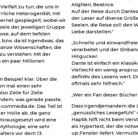
Alighieri, Beatrice.
ielfalt zu tun, die uns in
Auf der Reise durch Dantes
rliche Heterogenität, mit
der Leser auf diverse Größ
rnet gespiegelt, wobei wir
Seelen, die Reise soll den
 Seele der jeweiligen Gruppe
Liebe darstellen.“
ose, auf dem tiefsten
 bzw. da ist irgendwas, das
„Schnelle und einwandfreie
a ganze Wissenschaften, die
verarbeitet und der Einband
zu verstehen. Mit der
Hingucker.
ein paar Millionen
Dante ist einfach ein Klass
Vielleicht ein wenig anspru
definitiv des Lesens wert.
 Beispiel klar. Über die
oftmals sehr hilfreich.“
en mal einen sehr
o Zeile für Zeile
„Wer ein Fan dieser Bücher is
achdem, was gerade passte,
Dass irgendjemandem die L
a-commedia.de. Das Teil ist
„genüssliches Lesegefühl“ v
er Hölle ab, die ganz
Haptik hilft nicht beim Ver
Vorausgesetzt wird eine
als Hypertext, der die not
Mythologie, eine sehr
up Fenster liefert. Vermutl
alters vor dem 13.