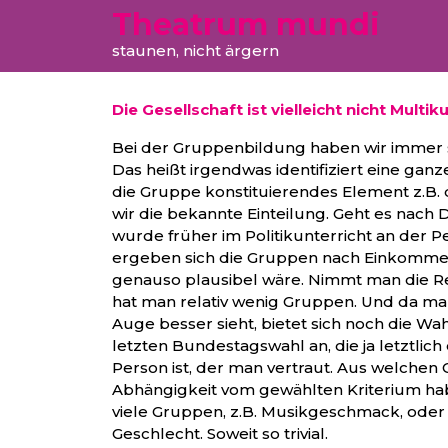
Theatrum mundi
staunen, nicht ärgern
Die Gesellschaft ist vielleicht nicht Multi
Bei der Gruppenbildung haben wir immer so
Das heißt irgendwas identifiziert eine ga
die Gruppe konstituierendes Element z.B. d
wir die bekannte Einteilung. Geht es nach
wurde früher im Politikunterricht an der
ergeben sich die Gruppen nach Einkomm
genauso plausibel wäre. Nimmt man die Re
hat man relativ wenig Gruppen. Und da ma
Auge besser sieht, bietet sich noch die W
letzten Bundestagswahl an, die ja letztlich
Person ist, der man vertraut. Aus welchen
Abhängigkeit vom gewählten Kriterium hab
viele Gruppen, z.B. Musikgeschmack, oder 
Geschlecht. Soweit so trivial.