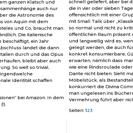
schnell geliefert, aber bei
 dem ganzen Klatsch und
die in vier oder sieben Tag
e Zusammenhänge auch nur
offensichtlich mit einer Gr
ber die Astronomie des
mit Small Talk über „Klassi
s von Aquin mit dem
so normal und nicht zu kriti
oteles und Co, braucht man
öffentlichen Raum präsent
ndlich. Die italienische
und langweilig wird es, we
beschäftigt, ein Jahr
gelegt werden, die auch fü
Abschluss landet die dann
konkret konsumierbare, Gü
 Italien durch und das Opus
erwarten, nämlich dass ma
rhaufen, bleibt aber auch
wie eine Rindsroulade oder d
ng. So weit so trivial,
Dante nicht bieten. Sieht m
 irgendwelche
Möbelstück, als Bestandteil 
ale Identität schaffen
konkurriert die Divina Com
man ungelesen ins Bücherre
ensionen“ bei Amazon. In dem
Vermehrung führt aber nich
!).
Seiten:
1
2
3