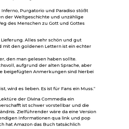
 Inferno, Purgatorio und Paradiso stößt
en der Weltgeschichte und unzählige
 Weg des Menschen zu Gott und Gottes
 Lieferung. Alles sehr schön und gut
 mit den goldenen Lettern ist ein echter
iker, den man gelesen haben sollte.
chsvoll, aufgrund der alten Sprache, aber
 Die beigefügten Anmerkungen sind hierbei
t, wird es lieben. Es ist für Fans ein Muss.“
ektüre der Divina Commedia ein
erschafft ist schwer vorstellbar und die
ständnis. Zielführender wäre da eine Version
wendigen Informationen qua link und pop
ich hat Amazon das Buch tatsächlich