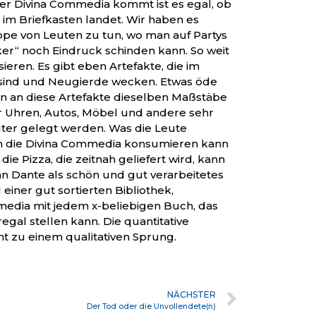
 der Divina Commedia kommt ist es egal, ob
e im Briefkasten landet. Wir haben es
uppe von Leuten zu tun, wo man auf Partys
ker“ noch Eindruck schinden kann. So weit
sieren. Es gibt eben Artefakte, die im
 sind und Neugierde wecken. Etwas öde
nn an diese Artefakte dieselben Maßstäbe
r Uhren, Autos, Möbel und andere sehr
ter gelegt werden. Was die Leute
n die Divina Commedia konsumieren kann
ie Pizza, die zeitnah geliefert wird, kann
an Dante als schön und gut verarbeitetes
einer gut sortierten Bibliothek,
media mit jedem x-beliebigen Buch, das
gal stellen kann. Die quantitative
t zu einem qualitativen Sprung.
NÄCHSTER
Der Tod oder die Unvollendete(n)