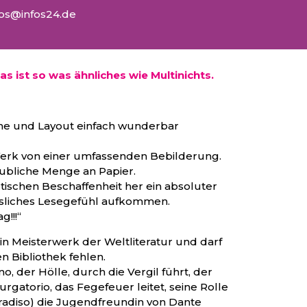
fos@infos24.de
was ist so was ähnliches wie Multinichts.
che und Layout einfach wunderbar
Werk von einer umfassenden Bebilderung.
aubliche Menge an Papier.
tischen Beschaffenheit her ein absoluter
ssliches Lesegefühl aufkommen.
!!!“
ein Meisterwerk der Weltliteratur und darf
n Bibliothek fehlen.
o, der Hölle, durch die Vergil führt, der
urgatorio, das Fegefeuer leitet, seine Rolle
radiso) die Jugendfreundin von Dante