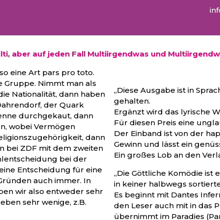
in
kulti, aber auf jeden Fall Multiirgendwas und Multiirgend
 eine Art pars pro toto.
nze Gruppe. Nimmt man als
„Diese Ausgabe ist in Spra
ie Nationalität, dann haben
gehalten.
 Dahrendorf, der Quark
Ergänzt wird das lyrische 
 Penne durchgekaut, dann
Für diesen Preis eine ungl
en, wobei Vermögen
Der Einband ist von der hap
ligionszugehörigkeit, dann
Gewinn und lässt ein genü
n bei ZDF mit dem zweiten
Ein großes Lob an den Verlag
ahlentscheidung bei der
 eine Entscheidung für eine
„Die Göttliche Komödie ist 
 Gründen auch immer. In
in keiner halbwegs sortierte
en wir also entweder sehr
Es beginnt mit Dantes Infern
eben sehr wenige, z.B.
den Leser auch mit in das P
übernimmt im Paradies (Pa