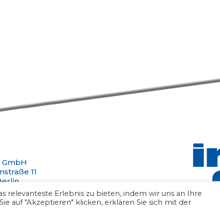
4 GmbH
nstraße 11
erlin
n +49 30 47301388
 relevanteste Erlebnis zu bieten, indem wir uns an Ihre
infos24.de
 auf "Akzeptieren" klicken, erklären Sie sich mit der