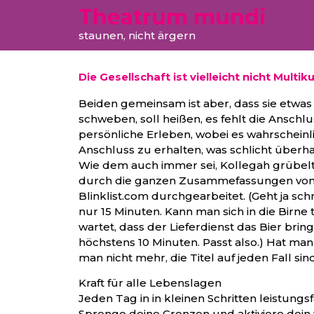
Theatrum mundi
staunen, nicht ärgern
Die Gesellschaft ist vielleicht nicht Multi
Beiden gemeinsam ist aber, dass sie etwa
schweben, soll heißen, es fehlt die Anschlu
persönliche Erleben, wobei es wahrscheinli
Anschluss zu erhalten, was schlicht überha
Wie dem auch immer sei, Kollegah grübelt n
durch die ganzen Zusammefassungen von 
Blinklist.com durchgearbeitet. (Geht ja schn
nur 15 Minuten. Kann man sich in die Birn
wartet, dass der Lieferdienst das Bier bring
höchstens 10 Minuten. Passt also.) Hat man
man nicht mehr, die Titel auf jeden Fall si
Kraft für alle Lebenslagen
Jeden Tag in in kleinen Schritten leistung
Sprenge deine Grenzen und aktiviere dein v