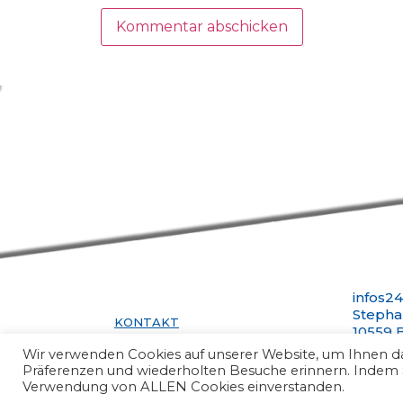
infos2
Stepha
KONTAKT
10559 B
IMPRESSUM
Telefo
Wir verwenden Cookies auf unserer Website, um Ihnen das
DATENSCHUTZ
infos@
Präferenzen und wiederholten Besuche erinnern. Indem Sie
Verwendung von ALLEN Cookies einverstanden.