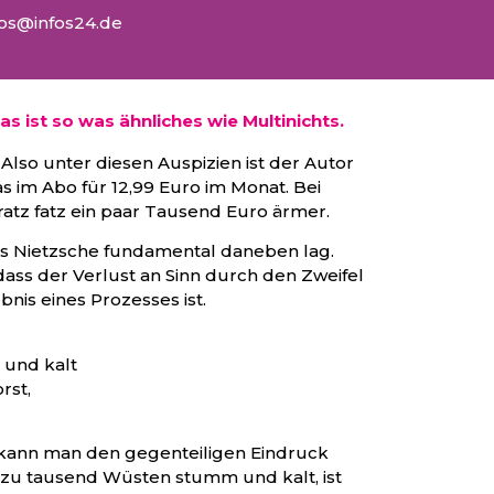
fos@infos24.de
was ist so was ähnliches wie Multinichts.
lso unter diesen Auspizien ist der Autor
was im Abo für 12,99 Euro im Monat. Bei
ratz fatz ein paar Tausend Euro ärmer.
ss Nietzsche fundamental daneben lag.
dass der Verlust an Sinn durch den Zweifel
nis eines Prozesses ist.
und kalt
rst,
 kann man den gegenteiligen Eindruck
, zu tausend Wüsten stumm und kalt, ist