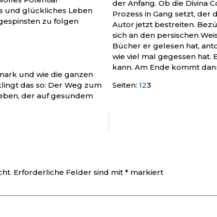
der Anfang. Ob die Divina C
ltes und glückliches Leben
Prozess in Gang setzt, der
ngespinsten zu folgen
Autor jetzt bestreiten. Bezü
sich an den persischen Weis
Bücher er gelesen hat, anto
wie viel mal gegessen hat. 
kann. Am Ende kommt dann
dmark und wie die ganzen
klingt das so: Der Weg zum
Seiten:
1
2
3
 Leben, der auf gesundem
cht.
Erforderliche Felder sind mit
*
markiert