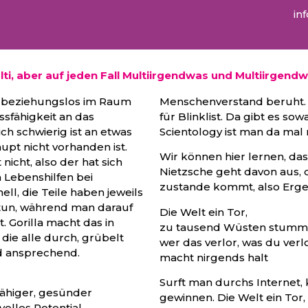
in
kulti, aber auf jeden Fall Multiirgendwas und Multiirgend
s beziehungslos im Raum
Menschenverstand beruht. A
ssfähigkeit an das
für Blinklist. Da gibt es so
ch schwierig ist an etwas
Scientology ist man da mal 
upt nicht vorhanden ist.
Wir können hier lernen, da
icht, also der hat sich
Nietzsche geht davon aus, 
Lebenshilfen bei
zustande kommt, also Ergeb
ell, die Teile haben jeweils
e tun, während man darauf
Die Welt ein Tor,
t. Gorilla macht das in
zu tausend Wüsten stumm 
 die alle durch, grübelt
wer das verlor, was du verlo
nd ansprechend.
macht nirgends halt
Surft man durchs Internet,
sfähiger, gesünder
gewinnen. Die Welt ein Tor
olles Potential