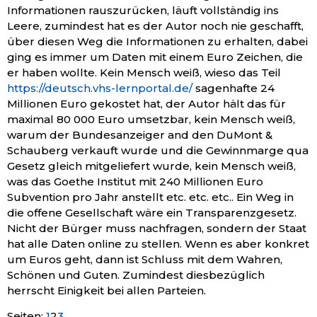
Informationen rauszurücken, läuft vollständig ins
Leere, zumindest hat es der Autor noch nie geschafft,
über diesen Weg die Informationen zu erhalten, dabei
ging es immer um Daten mit einem Euro Zeichen, die
er haben wollte. Kein Mensch weiß, wieso das Teil
https://deutsch.vhs-lernportal.de/
sagenhafte 24
Millionen Euro gekostet hat, der Autor hält das für
maximal 80 000 Euro umsetzbar, kein Mensch weiß,
warum der Bundesanzeiger and den DuMont &
Schauberg verkauft wurde und die Gewinnmarge qua
Gesetz gleich mitgeliefert wurde, kein Mensch weiß,
was das Goethe Institut mit 240 Millionen Euro
Subvention pro Jahr anstellt etc. etc. etc.. Ein Weg in
die offene Gesellschaft wäre ein Transparenzgesetz.
Nicht der Bürger muss nachfragen, sondern der Staat
hat alle Daten online zu stellen. Wenn es aber konkret
um Euros geht, dann ist Schluss mit dem Wahren,
Schönen und Guten. Zumindest diesbezüglich
herrscht Einigkeit bei allen Parteien.
Seite
,
Seite
,
Seite
Seiten:
1
2
3