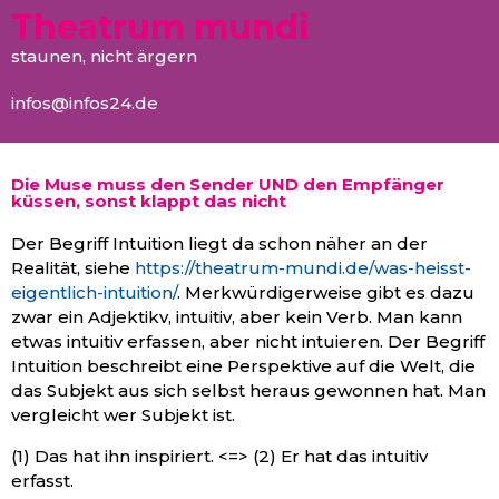
Theatrum mundi
staunen, nicht ärgern
infos@infos24.de
Die Muse muss den Sender UND den Empfänger
küssen, sonst klappt das nicht
Der Begriff Intuition liegt da schon näher an der
Realität, siehe
https://theatrum-mundi.de/was-heisst-
eigentlich-intuition/
. Merkwürdigerweise gibt es dazu
zwar ein Adjektikv, intuitiv, aber kein Verb. Man kann
etwas intuitiv erfassen, aber nicht intuieren. Der Begriff
Intuition beschreibt eine Perspektive auf die Welt, die
das Subjekt aus sich selbst heraus gewonnen hat. Man
vergleicht wer Subjekt ist.
(1) Das hat ihn inspiriert. <=> (2) Er hat das intuitiv
erfasst.