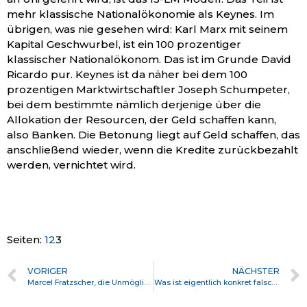
mehr klassische Nationalökonomie als Keynes. Im
übrigen, was nie gesehen wird: Karl Marx mit seinem
Kapital Geschwurbel, ist ein 100 prozentiger
klassischer Nationalökonom. Das ist im Grunde David
Ricardo pur. Keynes ist da näher bei dem 100
prozentigen Marktwirtschaftler Joseph Schumpeter,
bei dem bestimmte nämlich derjenige über die
Allokation der Resourcen, der Geld schaffen kann,
also Banken. Die Betonung liegt auf Geld schaffen, das
anschließend wieder, wenn die Kredite zurückbezahlt
werden, vernichtet wird.
Seiten:
1
2
3
VORIGER
NÄCHSTER
Marcel Fratzscher, die Unmöglichkeit der öffentlichen Debatte und das Vertrauen in den Staat
Was ist eigentlich konkret falsch an dem Geblubbere von Sarrazin, Maaßen, Chupralla, Weidel etc..