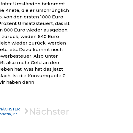
c. Unter Umständen bekommt
ie Knete, die er urschrünglich
o, von den ersten 1000 Euro
 Prozent Umsatzsteuert, das ist
en 800 Euro wieder ausgeben.
ro zurück, weden 640 Euro
leich wieder zurück, werden
 etc. etc. Dazu kommt noch
werbesteuer. Also unter
eßt also mehr Geld an den
eben hat. Was hat das jetzt
fach. Ist die Konsumquote 0,
 Wir haben dann
Nächster
NÄCHSTER
Was ist eigentlich konkret falsch an dem Geblubbere von Sarrazin, Maaßen, Chupralla, Weidel etc..