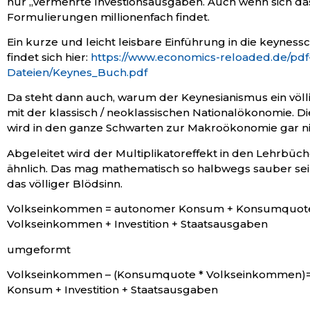
nur „vermehrte Investionsausgaben. Auch wenn sich das
Formulierungen millionenfach findet.
Ein kurze und leicht leisbare Einführung in die keyness
findet sich hier:
https://www.economics-reloaded.de/pdf
Dateien/Keynes_Buch.pdf
Da steht dann auch, warum der Keynesianismus ein völli
mit der klassisch / neoklassischen Nationalökonomie. D
wird in den ganze Schwarten zur Makroökonomie gar nic
Abgeleitet wird der Multiplikatoreffekt in den Lehrbüc
ähnlich. Das mag mathematisch so halbwegs sauber sein, 
das völliger Blödsinn.
Volkseinkommen = autonomer Konsum + Konsumquote
Volkseinkommen + Investition + Staatsausgaben
umgeformt
Volkseinkommen – (Konsumquote * Volkseinkommen)
Konsum + Investition + Staatsausgaben