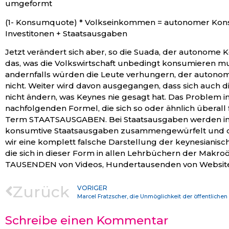
umgeformt
(1- Konsumquote) * Volkseinkommen = autonomer Ko
Investitonen + Staatsausgaben
Jetzt verändert sich aber, so die Suada, der autonome 
das, was die Volkswirtschaft unbedingt konsumieren mu
andernfalls würden die Leute verhungern, der auton
nicht. Weiter wird davon ausgegangen, dass sich auch di
nicht ändern, was Keynes nie gesagt hat. Das Problem i
nachfolgenden Formel, die sich so oder ähnlich überall f
Term STAATSAUSGABEN. Bei Staatsausgaben werden in
konsumtive Staatsausgaben zusammengewürfelt und d
wir eine komplett falsche Darstellung der keynesianisc
die sich in dieser Form in allen Lehrbüchern der Makro
TAUSENDEN von Videos, Hundertausenden von Websites
Zurück
VORIGER
Schreibe einen Kommentar