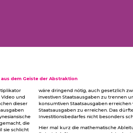
 aus dem Geiste der Abstraktion
iplikator
wäre dringend nötig, auch gesetzlich z
n Video und
investiven Staatsausgaben zu trennen un
achen dieser
konsumtiven Staatsausgaben erreichen wi
atsausgaben
Staatsausgaben zu erreichen. Das dürft
ynesiansische
Investitionsbedarfes nicht besonders sch
 gemacht, die
Hier mal kurz die mathematische Ableitu
sie schlicht