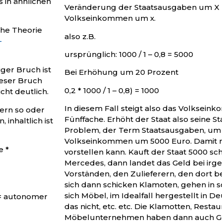
 in ähnlichen
Veränderung der Staatsausgaben um X 
Volkseinkommen um x.
che Theorie
also z.B.
-
ursprünglich: 1000 / 1 – 0,8 = 5000
ger Bruch ist
Bei Erhöhung um 20 Prozent
ieser Bruch
0,2 * 1000 / 1 – 0,8) = 1000
ht deutlich.
In diesem Fall steigt also das Volkse
hern so oder
Fünffache. Erhöht der Staat also seine S
inhaltlich ist
Problem, der Term Staatsausgaben, um 1
Volkseinkommen um 5000 Euro. Damit m
 *
vorstellen kann. Kauft der Staat 5000 
Mercedes, dann landet das Geld bei ir
Vorständen, den Zulieferern, den dort be
sich dann schicken Klamoten, gehen in s
sich Möbel, im Idealfall hergestellt in De
= autonomer
das nicht, etc. etc. Die Klamotten, Resta
Möbelunternehmen haben dann auch Geld,