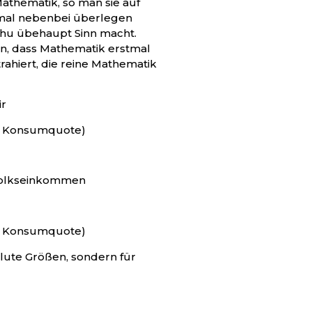
athematik, so man sie auf
mal nebenbei überlegen
hu übehaupt Sinn macht.
n, dass Mathematik erstmal
hiert, die reine Mathematik
ir
 – Konsumquote)
 Volkseinkommen
 – Konsumquote)
olute Größen, sondern für