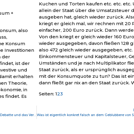
Kuchen und Torten kaufen etc. etc. et
allein der Staat über die Umsatzsteuer d
nsum +
ausgeben hat, gleich wieder zurück. Als
kriegt er gleich mal, wir rechnen mit 20
einfacher, 200 Euro zurück. Dann werd
Konsum, also
Von den kriegt er gleich wieder 160 Eu
ss,
wieder ausgegeben, davon fließen 128 g
ome Konsum
also 472 gleich wieder ausgegeben, etc.
e Investitionen
Einkommensteuer und Kapitalsteuer, Ge
n der
Umständen und je nach Multiplikator fli
indet, ist der
Staat zurück, als er ursprünglich ausgeg
vestive und
mit der Konsumquote zu tun? Das ist ein
amit erhalten
dann fließt gar nix an den Staat zurück.
hen Theorie,
ökonomie, in
Seite
,
Seite
,
Seite
Seiten:
1
2
3
 findet. Es
Marcel Fratzscher, die Unmöglichkeit der öffentlichen Debatte und das Vertrauen in den Staat