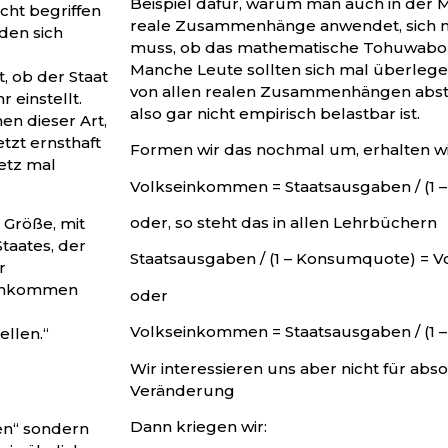
Beispiel dafür, warum man auch in der M
cht begriffen
reale Zusammenhänge anwendet, sich 
nden sich
muss, ob das mathematische Tohuwabo
Manche Leute sollten sich mal überlege
t, ob der Staat
von allen realen Zusammenhängen abstra
 einstellt.
also gar nicht empirisch belastbar ist.
en dieser Art,
tzt ernsthaft
Formen wir das nochmal um, erhalten w
etz mal
Volkseinkommen = Staatsausgaben / (1
oder, so steht das in allen Lehrbüchern
e Größe, mit
taates, der
Staatsausgaben / (1 – Konsumquote) =
r
einkommen
oder
Volkseinkommen = Staatsausgaben / (1
ellen.“
Wir interessieren uns aber nicht für abs
Veränderung
Dann kriegen wir:
en“ sondern