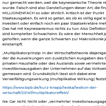
nur gemacht werden, weil die keynesianische Theorie ni
wurde. Falsch sind also Darstellungen dieser Art, die fi
MILLIONENFACH so oder ähnlich. Kritisch ist der Punkt
Staatsausgaben. Es wird so getan, als ob es völlig egal is
investiert oder einfach noch ein paar Staatsekretäre mehr
Das hat mit Keynesianismus nichts zu tun. Also Definition
sind kompletter Schwachsinn. Es wäre der Menschheit je
geholfen, wenn die ganze Schwarten zur Makroökonie j
einstampft.
„Multiplikatorprinzip: In der Wirtschaftstheorie diejenig
der die Auswirkungen von zusätzlichen Ausgaben des S
privaten Haushalte oder des Auslands sowie vermehrte
Investitionsausgaben der Unternehmen auf das Volks
gemessen wird. Grundsätzlich lässt sich dabei eine
Vervielfältigungswirkung (multiplikative Wirkung) festst
https://www.bpb.de/kurz-knapp/lexika/lexikon-der-
wirtschaft/20147/multiplikatoreffekt/
Ne. Gar nicht. Nicht oder „vermehrter Investionsausgag