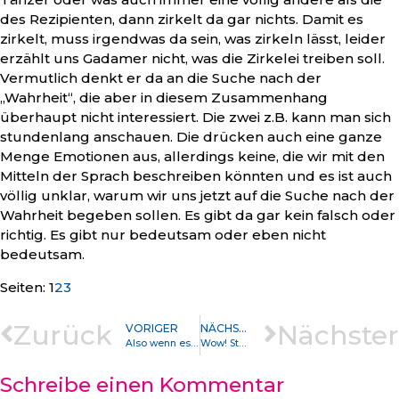
des Rezipienten, dann zirkelt da gar nichts. Damit es
zirkelt, muss irgendwas da sein, was zirkeln lässt, leider
erzählt uns Gadamer nicht, was die Zirkelei treiben soll.
Vermutlich denkt er da an die Suche nach der
„Wahrheit“, die aber in diesem Zusammenhang
überhaupt nicht interessiert. Die zwei z.B. kann man sich
stundenlang anschauen. Die drücken auch eine ganze
Menge Emotionen aus, allerdings keine, die wir mit den
Mitteln der Sprach beschreiben könnten und es ist auch
völlig unklar, warum wir uns jetzt auf die Suche nach der
Wahrheit begeben sollen. Es gibt da gar kein falsch oder
richtig. Es gibt nur bedeutsam oder eben nicht
bedeutsam.
Seite
,
Seite
,
Seite
Seiten:
1
2
3
Zurück
Nächster
VORIGER
NÄCHSTER
Also wenn es ein bisschen komplizierter wird, erzählt ChatGPT auch richtig logischen Blödsinn
Wow! Staat verscherpelt Abituraufaufgaben an Verlage und die machen damit richtig Kasse
Schreibe einen Kommentar