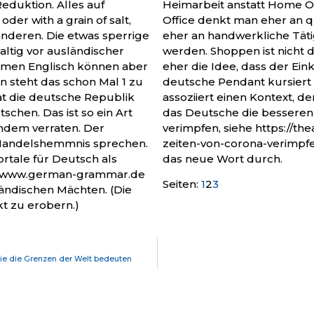
Reduktion. Alles auf
Heimarbeit anstatt Home O
oder with a grain of salt,
Office denkt man eher an qu
nderen. Die etwas sperrige
eher an handwerkliche Täti
altig vor ausländischer
werden. Shoppen ist nicht 
men Englisch können aber
eher die Idee, dass der Eink
 steht das schon Mal 1 zu
deutsche Pendant kursiert
 hat die deutsche Republik
assoziiert einen Kontext, der 
schen. Das ist so ein Art
das Deutsche die besseren 
ndem verraten. Der
verimpfen, siehe https://t
 Handelshemmnis sprechen.
zeiten-von-corona-verimpfe
rtale für Deutsch als
das neue Wort durch.
, www.german-grammar.de
Seiten:
1
2
3
ändischen Mächten. (Die
kt zu erobern.)
die die Grenzen der Welt bedeuten