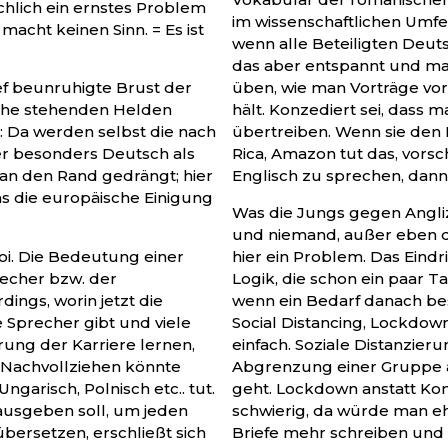
ächlich ein ernstes Problem
im wissenschaftlichen Umfe
macht keinen Sinn. = Es ist
wenn alle Beteiligten Deut
das aber entspannt und ma
ef beunruhigte Brust der
üben, wie man Vorträge vo
che stehenden Helden
hält. Konzediert sei, das
: Da werden selbst die nach
übertreiben. Wenn sie den M
r besonders Deutsch als
Rica, Amazon tut das, vors
 an den Rand gedrängt; hier
Englisch zu sprechen, dann 
das die europäische Einigung
Was die Jungs gegen Angliz
und niemand, außer eben d
oi. Die Bedeutung einer
hier ein Problem. Das Eind
recher bzw. der
Logik, die schon ein paar T
dings, worin jetzt die
wenn ein Bedarf danach be
 Sprecher gibt und viele
Social Distancing, Lockdown
ung der Karriere lernen,
einfach. Soziale Distanzie
. Nachvollziehen könnte
Abgrenzung einer Gruppe 
ngarisch, Polnisch etc.. tut.
geht. Lockdown anstatt Ko
ausgeben soll, um jeden
schwierig, da würde man eh
bersetzen, erschließt sich
Briefe mehr schreiben und 