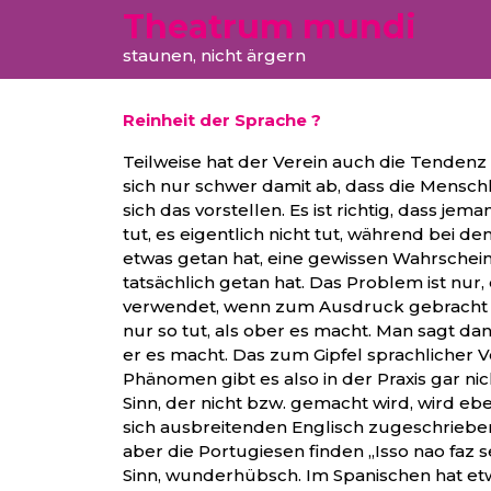
Theatrum mundi
staunen, nicht ärgern
Reinheit der Sprache ?
Teilweise hat der Verein auch die Tenden
sich nur schwer damit ab, dass die Menschhei
sich das vorstellen. Es ist richtig, dass je
tut, es eigentlich nicht tut, während bei 
etwas getan hat, eine gewissen Wahrscheinl
tatsächlich getan hat. Das Problem ist nur
verwendet, wenn zum Ausdruck gebracht 
nur so tut, als ober es macht. Man sagt dann
er es macht. Das zum Gipfel sprachlicher V
Phänomen gibt es also in der Praxis gar ni
Sinn, der nicht bzw. gemacht wird, wird ebe
sich ausbreitenden Englisch zugeschrieb
aber die Portugiesen finden „Isso nao faz 
Sinn, wunderhübsch. Im Spanischen hat etw