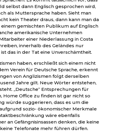
ld selbst dann Englisch gesprochen wird,
sch als Muttersprache haben. Sieht man
cht kein Theater draus, dann kann man da
r einem gemischten Publikum auf Englisch
s manche amerikanische Unternehmen
itarbeiter einer Niederlassung in Costa
chreiben, innerhalb des Geländes nur
ist das in der Tat eine Unverschämtheit.
ismen haben, erschließt sich einem nicht
em Verein für Deutsche Sprache, erkennt
ringen von Anglizismen folgt derselben
ausend Jahre gilt. Neue Wörter entstehen,
steht. „Deutsche“ Entsprechungen für
, Home Office zu finden ist gar nicht so
rung würde suggerieren, dass es um die
aufgrund sozio- ökonomischer Merkmale
ntaktbeschränkung wäre ebenfalls
er an Gefängnisinsassen denken, die keine
keine Telefonate mehr führen dürfen.