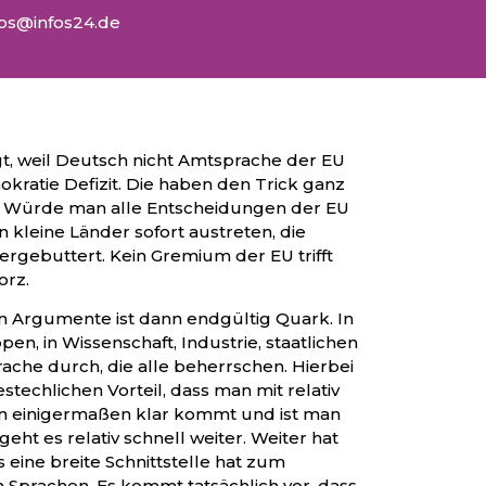
fos@infos24.de
igt, weil Deutsch nicht Amtsprache der EU
mokratie Defizit. Die haben den Trick ganz
en. Würde man alle Entscheidungen der EU
 kleine Länder sofort austreten, die
gebuttert. Kein Gremium der EU trifft
orz.
n Argumente ist dann endgültig Quark. In
en, in Wissenschaft, Industrie, staatlichen
rache durch, die alle beherrschen. Hierbei
techlichen Vorteil, dass man mit relativ
n einigermaßen klar kommt und ist man
eht es relativ schnell weiter. Weiter hat
s eine breite Schnittstelle hat zum
Sprachen. Es kommt tatsächlich vor, dass