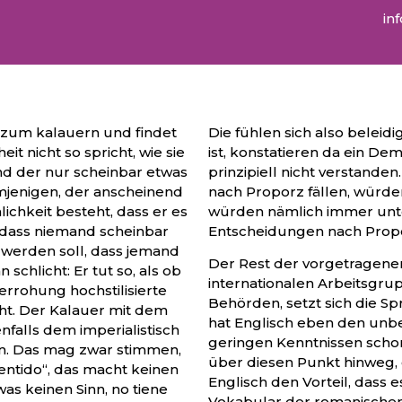
in
z zum kalauern und findet
Die fühlen sich also beleid
t nicht so spricht, wie sie
ist, konstatieren da ein De
mand der nur scheinbar etwas
prinzipiell nicht verstand
demjenigen, der anscheinend
nach Proporz fällen, würden
ichkeit besteht, dass er es
würden nämlich immer unter
, dass niemand scheinbar
Entscheidungen nach Prop
werden soll, dass jemand
Der Rest der vorgetragene
 schlicht: Er tut so, als ob
internationalen Arbeitsgrupp
errohung hochstilisierte
Behörden, setzt sich die Sp
cht. Der Kalauer mit dem
hat Englisch eben den unbes
nfalls dem imperialistisch
geringen Kenntnissen scho
en. Das mag zwar stimmen,
über diesen Punkt hinweg, g
sentido“, das macht keinen
Englisch den Vorteil, dass e
as keinen Sinn, no tiene
Vokabular der romanischen 