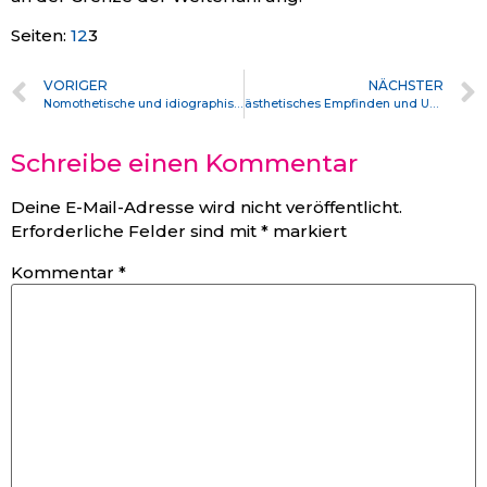
Seiten:
1
2
3
VORIGER
NÄCHSTER
Nomothetische und idiographische Wissenschaften: die Geburt des Schwachsinns aus dem Geiste des Blabla
ästhetisches Empfinden und Unterhaltung
Schreibe einen Kommentar
Deine E-Mail-Adresse wird nicht veröffentlicht.
Erforderliche Felder sind mit
*
markiert
Kommentar
*