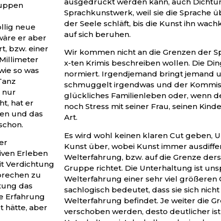
ausgedrückt werden kann, auch Dichtung 
ruppen
Sprachkunstwerk, weil sie die Sprache ü
der Seele schläft, bis die Kunst ihn wachk
llig neue
auf sich beruhen.
wäre er aber
t, bzw. einer
Wir kommen nicht an die Grenzen der Sp
Millimeter
x-ten Krimis beschreiben wollen. Die Ding
wie so was
normiert. Irgendjemand bringt jemand u
Tanz
schmuggelt irgendwas und der Kommiss
 nur
glückliches Familienleben oder, wenn de
t, hat er
noch Stress mit seiner Frau, seinen Kinde
fen und das
Art.
schon.
Es wird wohl keinen klaren Cut geben, U
er
Kunst über, wobei Kunst immer ausdifferen
iven Erleben
Welterfahrung, bzw. auf die Grenze derse
it Verdichtung
Gruppe richtet. Die Unterhaltung ist uns
prechen zu
Welterfahrung einer sehr viel größeren
htung das
sachlogisch bedeutet, dass sie sich nich
e Erfahrung
Welterfahrung befindet. Je weiter die 
 hätte, aber
verschoben werden, desto deutlicher is