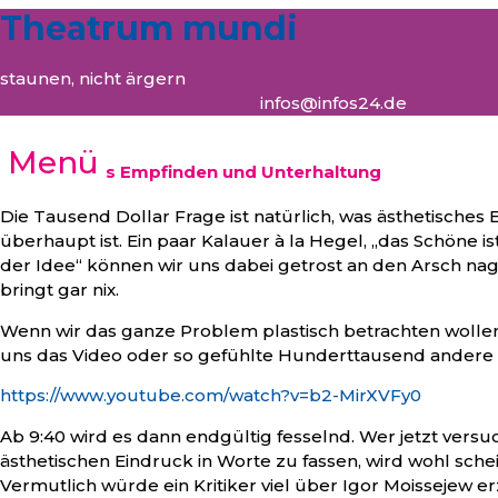
Theatrum mundi
staunen, nicht ärgern
infos@infos24.de
Menü
ästhetisches Empfinden und Unterhaltung
Die Tausend Dollar Frage ist natürlich, was ästhetisches
überhaupt ist. Ein paar Kalauer à la Hegel, „das Schöne i
der Idee“ können wir uns dabei getrost an den Arsch nag
bringt gar nix.
Wenn wir das ganze Problem plastisch betrachten wollen
uns das Video oder so gefühlte Hunderttausend andere
https://www.youtube.com/watch?v=b2-MirXVFy0
Ab 9:40 wird es dann endgültig fesselnd. Wer jetzt versu
ästhetischen Eindruck in Worte zu fassen, wird wohl schei
Vermutlich würde ein Kritiker viel über Igor Moissejew er