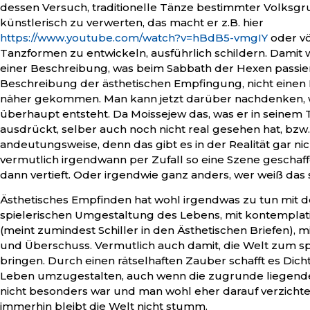
dessen Versuch, traditionelle Tänze bestimmter Volksg
künstlerisch zu verwerten, das macht er z.B. hier
https://www.youtube.com/watch?v=hBdB5-vmgIY
oder vö
Tanzformen zu entwickeln, ausführlich schildern. Damit 
einer Beschreibung, was beim Sabbath der Hexen passier
Beschreibung der ästhetischen Empfingung, nicht einen 
näher gekommen. Man kann jetzt darüber nachdenken, 
überhaupt entsteht. Da Moissejew das, was er in seinem 
ausdrückt, selber auch noch nicht real gesehen hat, bzw.
andeutungsweise, denn das gibt es in der Realität gar nich
vermutlich irgendwann per Zufall so eine Szene geschaf
dann vertieft. Oder irgendwie ganz anders, wer weiß das 
Ästhetisches Empfinden hat wohl irgendwas zu tun mit d
spielerischen Umgestaltung des Lebens, mit kontemplat
(meint zumindest Schiller in den Ästhetischen Briefen), m
und Überschuss. Vermutlich auch damit, die Welt zum s
bringen. Durch einen rätselhaften Zauber schafft es Dic
Leben umzugestalten, auch wenn die zugrunde liegend
nicht besonders war und man wohl eher darauf verzichtet
immerhin bleibt die Welt nicht stumm.