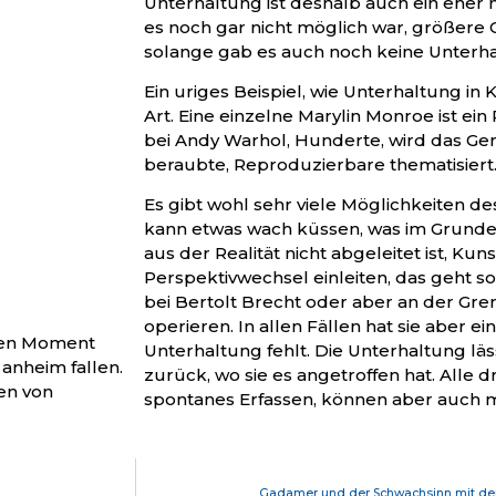
Unterhaltung ist deshalb auch ein ehe
es noch gar nicht möglich war, größere
solange gab es auch noch keine Unterha
Ein uriges Beispiel, wie Unterhaltung in
Art. Eine einzelne Marylin Monroe ist ein
bei Andy Warhol, Hunderte, wird das Gema
beraubte, Reproduzierbare thematisiert.
Es gibt wohl sehr viele Möglichkeiten de
kann etwas wach küssen, was im Grunde
aus der Realität nicht abgeleitet ist, Kun
Perspektivwechsel einleiten, das geht sog
bei Bertolt Brecht oder aber an der Gr
operieren. In allen Fällen hat sie aber e
inen Moment
Unterhaltung fehlt. Die Unterhaltung l
anheim fallen.
zurück, wo sie es angetroffen hat. Alle d
en von
spontanes Erfassen, können aber auch m
Gadamer und der Schwachsinn mit de