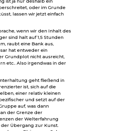
ist ja nur deshalb ein
berschreitet, oder im Grunde
üsst, lassen wir jetzt einfach
rache, wenn wir den Inhalt des
er sind halt auf 1,5 Stunden
m, raubt eine Bank aus,
ar hat entweder ein
r Grundplot nicht ausreicht,
rn etc.. Also irgendwas in der
nterhaltung geht fließend in
zierter ist, sich auf die
lben, einer relativ kleinen
pezifischer und setzt auf der
 Gruppe auf, was dann
t an der Grenze der
Grenzen der Welterfahrung
t der Übergang zur Kunst.