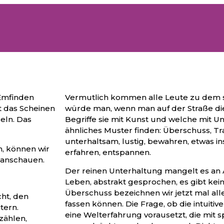
 Emfinden
Vermutlich kommen alle Leute zu dem s
st das Scheinen
würde man, wenn man auf der Straße di
eln. Das
Begriffe sie mit Kunst und welche mit U
ähnliches Muster finden: Überschuss, Tr
unterhaltsam, lustig, bewahren, etwas i
, können wir
erfahren, entspannen.
 anschauen.
Der reinen Unterhaltung mangelt es an 
Leben, abstrakt gesprochen, es gibt kei
Überschuss bezeichnen wir jetzt mal alles
cht, den
fassen können. Die Frage, ob die intuiti
tern.
eine Welterfahrung vorausetzt, die mit s
zählen,