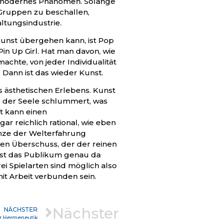
r modernes Phänomen. Solange
 Gruppen zu beschallen,
ltungsindustrie.
 Kunst übergehen kann, ist Pop
 Pin Up Girl. Hat man davon, wie
chte, von jeder Individualität
 Dann ist das wieder Kunst.
s ästhetischen Erlebens. Kunst
 der Seele schlummert, was
st kann einen
ar reichlich rational, wie eben
enze der Welterfahrung
inen Überschuss, der der reinen
ässt das Publikum genau da
rei Spielarten sind möglich also
it Arbeit verbunden sein.
Nächster
NÄCHSTER
r Hermeneutik