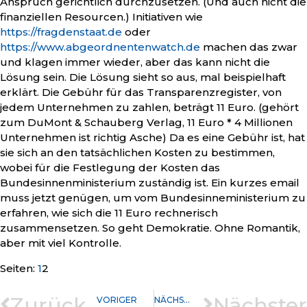
Anspruch gerichtlich durchzusetzen. (Und auch nicht die
finanziellen Resourcen.) Initiativen wie
https://fragdenstaat.de
oder
https://www.abgeordnentenwatch.de
machen das zwar
und klagen immer wieder, aber das kann nicht die
Lösung sein. Die Lösung sieht so aus, mal beispielhaft
erklärt. Die Gebühr für das Transparenzregister, von
jedem Unternehmen zu zahlen, beträgt 11 Euro. (gehört
zum DuMont & Schauberg Verlag, 11 Euro * 4 Millionen
Unternehmen ist richtig Asche) Da es eine Gebühr ist, hat
sie sich an den tatsächlichen Kosten zu bestimmen,
wobei für die Festlegung der Kosten das
Bundesinnenministerium zuständig ist. Ein kurzes email
muss jetzt genügen, um vom Bundesinneministerium zu
erfahren, wie sich die 11 Euro rechnerisch
zusammensetzen. So geht Demokratie. Ohne Romantik,
aber mit viel Kontrolle.
Seite
,
Seite
Seiten:
1
2
Zurück
Nächster
VORIGER
NÄCHSTER