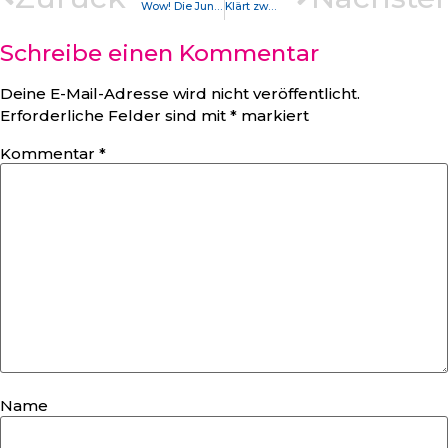
Wow! Die Jungs und Mädels von der Reichsbürgerfront denken wirklich an alles
Klärt zwar nicht die Frage, warum Leute den D.R. Precht Krampf lesen, aber brillianter Artikel
Schreibe einen Kommentar
Deine E-Mail-Adresse wird nicht veröffentlicht.
Erforderliche Felder sind mit
*
markiert
Kommentar
*
Name