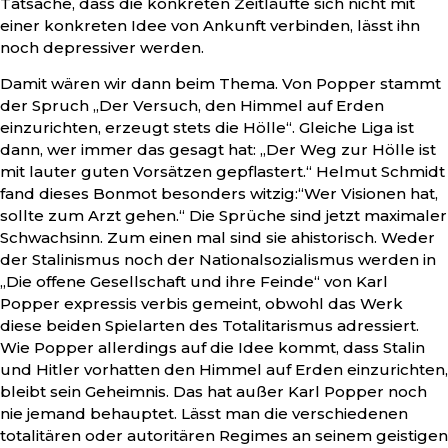
Tatsache, dass die konkreten Zeitläufte sich nicht mit
einer konkreten Idee von Ankunft verbinden, lässt ihn
noch depressiver werden.
Damit wären wir dann beim Thema. Von Popper stammt
der Spruch „Der Versuch, den Himmel auf Erden
einzurichten, erzeugt stets die Hölle“. Gleiche Liga ist
dann, wer immer das gesagt hat: „Der Weg zur Hölle ist
mit lauter guten Vorsätzen gepflastert.“ Helmut Schmidt
fand dieses Bonmot besonders witzig:“Wer Visionen hat,
sollte zum Arzt gehen.“ Die Sprüche sind jetzt maximaler
Schwachsinn. Zum einen mal sind sie ahistorisch. Weder
der Stalinismus noch der Nationalsozialismus werden in
„Die offene Gesellschaft und ihre Feinde“ von Karl
Popper expressis verbis gemeint, obwohl das Werk
diese beiden Spielarten des Totalitarismus adressiert.
Wie Popper allerdings auf die Idee kommt, dass Stalin
und Hitler vorhatten den Himmel auf Erden einzurichten,
bleibt sein Geheimnis. Das hat außer Karl Popper noch
nie jemand behauptet. Lässt man die verschiedenen
totalitären oder autoritären Regimes an seinem geistigen