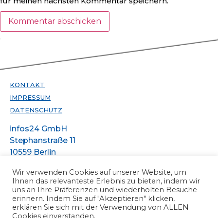
für meinen nächsten Kommentar speichern.
KONTAKT
IMPRESSUM
DATENSCHUTZ
infos24 GmbH
Stephanstraße 11
10559 Berlin
Telefon +49 30
Wir verwenden Cookies auf unserer Website, um
47301388
Ihnen das relevanteste Erlebnis zu bieten, indem wir
infos@infos24.de
uns an Ihre Präferenzen und wiederholten Besuche
erinnern. Indem Sie auf "Akzeptieren" klicken,
erklären Sie sich mit der Verwendung von ALLEN
Cookies einverstanden.