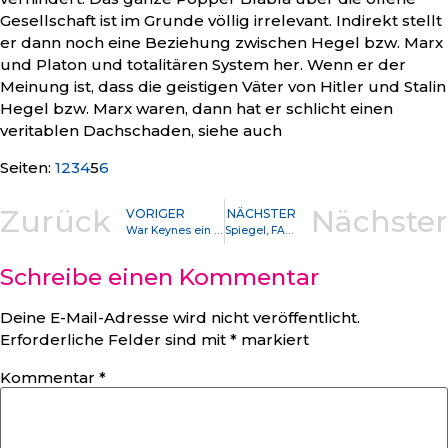
Gesellschaft ist im Grunde völlig irrelevant. Indirekt stellt
er dann noch eine Beziehung zwischen Hegel bzw. Marx
und Platon und totalitären System her. Wenn er der
Meinung ist, dass die geistigen Väter von Hitler und Stalin
Hegel bzw. Marx waren, dann hat er schlicht einen
veritablen Dachschaden, siehe auch
Seite
,
Seite
,
Seite
,
Seite
,
Seite
,
Seite
Seiten:
1
2
3
4
5
6
Zurück
Nächster
VORIGER
NÄCHSTER
War Keynes ein „Linker“ ?
Spiegel, FAZ, Bertelsmann, RP-Online lassen mit KI über die Firma Retresco Texte generieren????
Schreibe einen Kommentar
Deine E-Mail-Adresse wird nicht veröffentlicht.
Erforderliche Felder sind mit
*
markiert
Kommentar
*