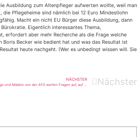
die Ausbildung zum Altenpfleger aufwerten wollte, weil man
ht, die Pflegeheime sind nämlich bei 12 Euro Mindestlohn
agfähig. Macht ein nicht EU Bürger diese Ausbildung, dann
r Bürokratie. Eigentlich interessantes Thema,
nt, erfordert aber mehr Recherche als die Frage welche
n Boris Becker wie bedient hat und was das Resultat ist
Resultat heute nachgeht. (Wer es unbedingt wissen will. Sie
Nächster
NÄCHSTER
Braucht man eigentlich Identität? Die Jungs und Mädels von der AFD werfen Fragen auf, auf die kommt man gar nicht so ohne weiteres.