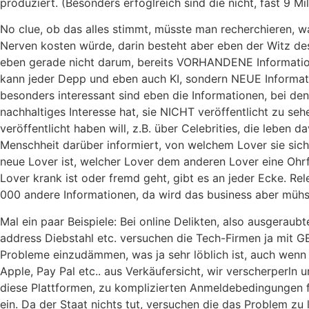
produziert. (Besonders erfoglreich sind die nicht, fast 9 Mil
No clue, ob das alles stimmt, müsste man recherchieren, wa
Nerven kosten würde, darin besteht aber eben der Witz de
eben gerade nicht darum, bereits VORHANDENE Informatio
kann jeder Depp und eben auch KI, sondern NEUE Informat
besonders interessant sind eben die Informationen, bei de
nachhaltiges Interesse hat, sie NICHT veröffentlicht zu se
veröffentlicht haben will, z.B. über Celebrities, die leben 
Menschheit darüber informiert, von welchem Lover sie sich
neue Lover ist, welcher Lover dem anderen Lover eine Ohrf
Lover krank ist oder fremd geht, gibt es an jeder Ecke. Rel
000 andere Informationen, da wird das business aber müh
Mal ein paar Beispiele: Bei online Delikten, also ausgeraub
address Diebstahl etc. versuchen die Tech-Firmen ja mit
Probleme einzudämmen, was ja sehr löblich ist, auch wenn
Apple, Pay Pal etc.. aus Verkäufersicht, wir verscherperln
diese Plattformen, zu komplizierten Anmeldebedingungen f
ein. Da der Staat nichts tut, versuchen die das Problem zu