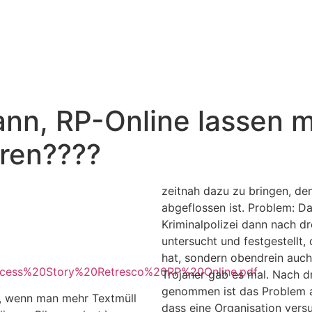
nn, RP-Online lassen mi
eren????
zeitnah dazu zu bringen, de
abgeflossen ist. Problem: D
Kriminalpolizei dann nach d
untersucht und festgestellt,
hat, sondern obendrein auch
/Success%20Story%20Retresco%20RP%20Online.pdf
Trojaner gab es mal. Nach d
genommen ist das Problem ab
t, wenn man mehr Textmüll
dass eine Organisation versu