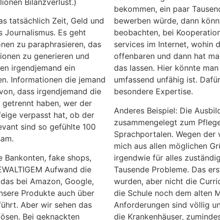
lionen Bilanzverlust.)
bekommen, ein paar Tausend
s tatsächlich Zeit, Geld und
bewerben würde, dann könnte
s Journalismus. Es geht
beobachten, bei Kooperation
nen zu paraphrasieren, das
services im Internet, wohin 
ionen zu generieren und
offenbaren und dann hat man
nen irgendjemand ein
das lassen. Hier könnte man 
hen. Informationen die jemand
umfassend unfähig ist. Dafür
davon, dass irgendjemand die
besondere Expertise.
 getrennt haben, wer der
Anderes Beispiel: Die Ausbi
eige verpasst hat, ob der
zusammengelegt zum Pflege
evant sind so gefühlte 100
Sprachportalen. Wegen der w
sam.
mich aus allen möglichen Gr
te Bankonten, fake shops,
irgendwie für alles zuständi
 GEWALTIGEM Aufwand die
Tausende Probleme. Das ers
 das bei Amazon, Google,
wurden, aber nicht die Curri
 unsere Produkte auch über
die Schule noch dem alten M
ührt. Aber wir sehen das
Anforderungen sind völlig un
 lösen. Bei geknackten
die Krankenhäuser, zumindest 