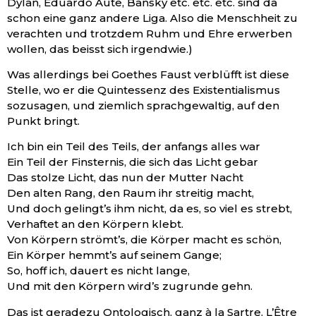
Dylan, Eduardo Aute, Bansky etc. etc. etc. sind da
schon eine ganz andere Liga. Also die Menschheit zu
verachten und trotzdem Ruhm und Ehre erwerben
wollen, das beisst sich irgendwie.)
Was allerdings bei Goethes Faust verblüfft ist diese
Stelle, wo er die Quintessenz des Existentialismus
sozusagen, und ziemlich sprachgewaltig, auf den
Punkt bringt.
Ich bin ein Teil des Teils, der anfangs alles war
Ein Teil der Finsternis, die sich das Licht gebar
Das stolze Licht, das nun der Mutter Nacht
Den alten Rang, den Raum ihr streitig macht,
Und doch gelingt’s ihm nicht, da es, so viel es strebt,
Verhaftet an den Körpern klebt.
Von Körpern strömt’s, die Körper macht es schön,
Ein Körper hemmt’s auf seinem Gange;
So, hoff ich, dauert es nicht lange,
Und mit den Körpern wird’s zugrunde gehn.
Das ist geradezu Ontologisch, ganz à la Sartre, L’Être