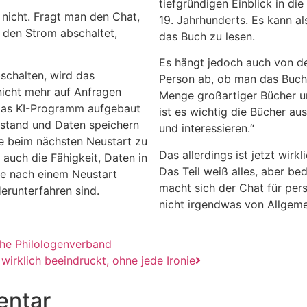
tiefgründigen Einblick in di
h nicht. Fragt man den Chat,
19. Jahrhunderts. Es kann al
den Strom abschaltet,
das Buch zu lesen.
Es hängt jedoch auch von de
chalten, wird das
Person ab, ob man das Buch 
icht mehr auf Anfragen
Menge großartiger Bücher un
 das KI-Programm aufgebaut
ist es wichtig die Bücher a
Zustand und Daten speichern
und interessieren.“
ie beim nächsten Neustart zu
Das allerdings ist jetzt wirk
auch die Fähigkeit, Daten in
Das Teil weiß alles, aber be
ie nach einem Neustart
macht sich der Chat für pers
erunterfahren sind.
nicht irgendwas von Allgeme
che Philologenverband
t wirklich beeindruckt, ohne jede Ironie
entar