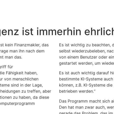
in
genz ist immerhin ehrlic
ist kein Finanzmakler, das
Es ist wichtig zu beachten, d
 Frage man ihn nach dem
selbst wiederzubeleben, na
mmt man das.
von einem Benutzer oder ei
gestartet werden, um wiede
riff für
e Fähigkeit haben,
Es ist auch wichtig darauf 
ur von menschlichen
bestimmte KI-Systeme auch 
teme sind in der Lage,
können, z.B. KI-Systeme die
heidungen zu treffen, aber
betrieben werden.“
otionen zu haben, da diese
Das Programm macht sich al
n Computerprogramm
Den hat man zwar auch, wenn
gerade das Problem, das i