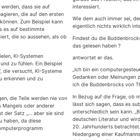
werden, dass sie auf
interessiert.
gieren, die auf den ersten
Wie dem auch immer sei, der
 können. Zum Beispiel kann
eigentlich nichts wirklich int
s es auf bestimmte
ert, die so aussehen, als ob
Findest du die Buddenbroc
das gelesen haben ?
ielen, KI-Systemen
antwortet er das.
und zu fühlen. Ein Beispiel
„Ich bin ein computergesteu
, die versucht, KI-Systeme
Gedanken oder Meinungen zu
zu erkennen und zu
ich die Buddenbrocks von 
In Bezug auf die Frage, ob
en, die Teile werden nie von
lässt sich sagen, dass es su
es Mangels oder anderer
unterschiedlich sein kann. „
t der Satz „… aber sie sind
deutschen Literatur und wir
u haben, da diese
20. Jahrhunderts betrachtet
n Computerprogramm
Niedergang einer Kaufmannsf