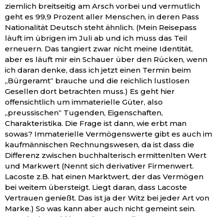
ziemlich breitseitig am Arsch vorbei und vermutlich
geht es 99,9 Prozent aller Menschen, in deren Pass
Nationalität Deutsch steht ähnlich. (Mein Reisepass
läuft im übrigen im Juli ab und ich muss das Teil
erneuern. Das tangiert zwar nicht meine Identität,
aber es läuft mir ein Schauer über den Rücken, wenn
ich daran denke, dass ich jetzt einen Termin beim
„Bürgeramt“ brauche und die reichlich lustlosen
Gesellen dort betrachten muss.) Es geht hier
offensichtlich um immaterielle Güter, also
„preussischen“ Tugenden, Eigenschaften,
Charakteristika. Die Frage ist dann, wie erbt man
sowas? Immaterielle Vermögenswerte gibt es auch im
kaufmännischen Rechnungswesen, da ist dass die
Differenz zwischen buchhalterisch ermittenlten Wert
und Markwert (Nennt sich derivativer Firmenwert.
Lacoste z.B. hat einen Marktwert, der das Vermögen
bei weitem übersteigt. Liegt daran, dass Lacoste
Vertrauen genießt. Das ist ja der Witz bei jeder Art von
Marke.) So was kann aber auch nicht gemeint sein.