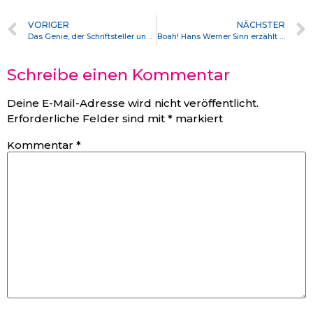
VORIGER
NÄCHSTER
Das Genie, der Schriftsteller und die Hermeneutik
Boah! Hans Werner Sinn erzählt völligen Müll und 586595 Leute schauen sich den Quark innerhalb von drei Monaten an: Demographischer Wandel
Schreibe einen Kommentar
Deine E-Mail-Adresse wird nicht veröffentlicht.
Erforderliche Felder sind mit
*
markiert
Kommentar
*