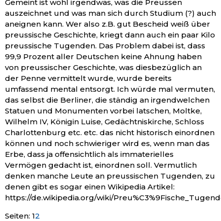
Gemeint ist wohl irgendwas, was die Preussen
auszeichnet und was man sich durch Studium (?) auch
aneignen kann. Wer also z.B. gut Bescheid weiß über
preussische Geschichte, kriegt dann auch ein paar Kilo
preussische Tugenden. Das Problem dabei ist, dass
99,9 Prozent aller Deutschen keine Ahnung haben
von preussischer Geschichte, was diesbezüglich an
der Penne vermittelt wurde, wurde bereits
umfassend mental entsorgt. Ich würde mal vermuten,
das selbst die Berliner, die ständig an irgendwelchen
Statuen und Monumenten vorbei latschen, Moltke,
Wilhelm IV, Königin Luise, Gedächtniskirche, Schloss
Charlottenburg etc. etc. das nicht historisch einordnen
können und noch schwieriger wird es, wenn man das
Erbe, dass ja offensichtlich als immaterielles
Vermögen gedacht ist, einordnen soll. Vermutlich
denken manche Leute an preussischen Tugenden, zu
denen gibt es sogar einen Wikipedia Artikel:
https://de.wikipedia.org/wiki/Preu%C3%9Fische_Tugen
Seiten:
1
2