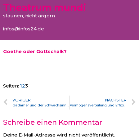
Theatrum mundi
staunen, nicht ärgern
infos@infos24.de
Goethe oder Gottschalk?
Seiten:
1
2
3
VORIGER
NÄCHSTER
Gadamer und der Schwachsinn mit der Hermeneutik
Vermögensverteilung und Effizienz
Schreibe einen Kommentar
Deine E-Mail-Adresse wird nicht veröffentlicht.