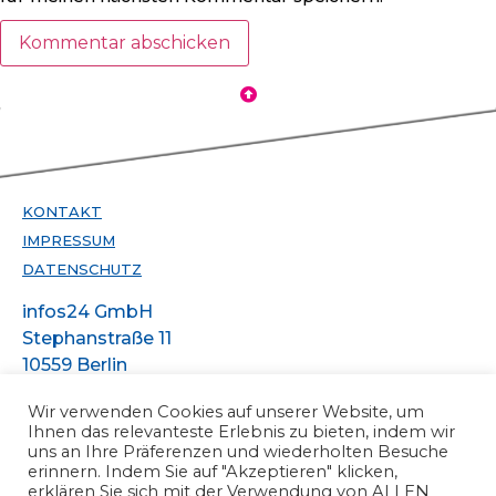
KONTAKT
IMPRESSUM
DATENSCHUTZ
infos24 GmbH
Stephanstraße 11
10559 Berlin
Telefon +49 30
Wir verwenden Cookies auf unserer Website, um
47301388
Ihnen das relevanteste Erlebnis zu bieten, indem wir
infos@infos24.de
uns an Ihre Präferenzen und wiederholten Besuche
erinnern. Indem Sie auf "Akzeptieren" klicken,
erklären Sie sich mit der Verwendung von ALLEN