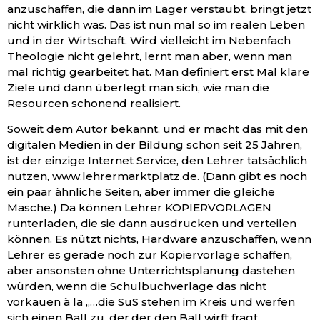
anzuschaffen, die dann im Lager verstaubt, bringt jetzt
nicht wirklich was. Das ist nun mal so im realen Leben
und in der Wirtschaft. Wird vielleicht im Nebenfach
Theologie nicht gelehrt, lernt man aber, wenn man
mal richtig gearbeitet hat. Man definiert erst Mal klare
Ziele und dann überlegt man sich, wie man die
Resourcen schonend realisiert.
Soweit dem Autor bekannt, und er macht das mit den
digitalen Medien in der Bildung schon seit 25 Jahren,
ist der einzige Internet Service, den Lehrer tatsächlich
nutzen, www.lehrermarktplatz.de. (Dann gibt es noch
ein paar ähnliche Seiten, aber immer die gleiche
Masche.) Da können Lehrer KOPIERVORLAGEN
runterladen, die sie dann ausdrucken und verteilen
können. Es nützt nichts, Hardware anzuschaffen, wenn
Lehrer es gerade noch zur Kopiervorlage schaffen,
aber ansonsten ohne Unterrichtsplanung dastehen
würden, wenn die Schulbuchverlage das nicht
vorkauen à la „…die SuS stehen im Kreis und werfen
sich einen Ball zu, der,der den Ball wirft fragt,