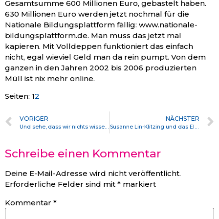
Gesamtsumme 600 Millionen Euro, gebastelt haben.
630 Millionen Euro werden jetzt nochmal für die
Nationale Bildungsplattform fällig: www.nationale-
bildungsplattform.de. Man muss das jetzt mal
kapieren. Mit Volldeppen funktioniert das einfach
nicht, egal wieviel Geld man da rein pumpt. Von dem
ganzen in den Jahren 2002 bis 2006 produzierten
Müll ist nix mehr online.
Seiten:
1
2
VORIGER
NÄCHSTER
Und sehe, dass wir nichts wissen können! / Das will mir schier das Herz verbrennen. oder: Nicht alles, was etwas bedeutet, ist auch bedeutsam.
Susanne Lin-Klitzing und das Elend des deutschen Philologenverbandes
Schreibe einen Kommentar
Deine E-Mail-Adresse wird nicht veröffentlicht.
Erforderliche Felder sind mit
*
markiert
Kommentar
*