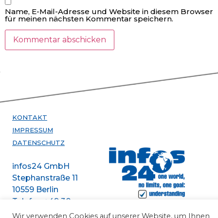
Name, E-Mail-Adresse und Website in diesem Browser
für meinen nächsten Kommentar speichern.
KONTAKT
IMPRESSUM
DATENSCHUTZ
infos24 GmbH
Stephanstraße 11
10559 Berlin
Telefon +49 30
47301388
Wir verwenden Cookies auf unserer Website, um Ihnen