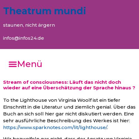
Theatrum mundi
staunen, nicht ärgern
infos@infos24.de
Menü
Stream of consciousness: Läuft das nicht doch
wieder auf eine Überschätzung der Sprache hinaus ?
To the Lighthouse von Virginia Woolf ist ein tiefer
Einschnitt in die Literatur und ziemlich genial. Über das
Buch an sich soll hier gar nicht diskutiert werden. Eine
sehr ausführliche Beschreibung des Werkes ist hier:
https://www.sparknotes.com/lit/lighthouse/
.
Wir bezweifeln gar nicht, dass der Ansatz von Virginia