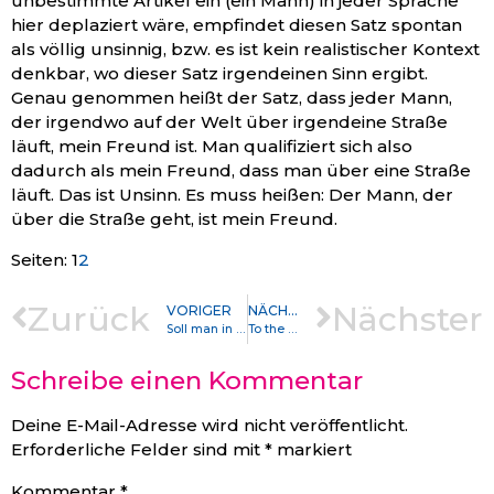
unbestimmte Artikel ein (ein Mann) in jeder Sprache
hier deplaziert wäre, empfindet diesen Satz spontan
als völlig unsinnig, bzw. es ist kein realistischer Kontext
denkbar, wo dieser Satz irgendeinen Sinn ergibt.
Genau genommen heißt der Satz, dass jeder Mann,
der irgendwo auf der Welt über irgendeine Straße
läuft, mein Freund ist. Man qualifiziert sich also
dadurch als mein Freund, dass man über eine Straße
läuft. Das ist Unsinn. Es muss heißen: Der Mann, der
über die Straße geht, ist mein Freund.
Seite
,
Seite
Seiten:
1
2
Zurück
Nächster
VORIGER
NÄCHSTER
Soll man in der Schule den Roman lesen oder das Video dazu schauen?
To the Lighthouse von Virginia Woolf
Schreibe einen Kommentar
Deine E-Mail-Adresse wird nicht veröffentlicht.
Erforderliche Felder sind mit
*
markiert
Kommentar
*