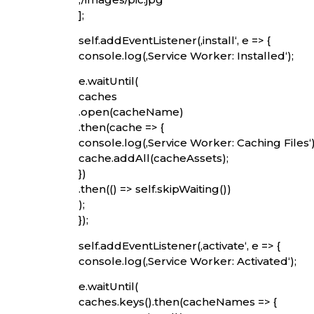
];
self.addEventListener(‚install‘, e => {
console.log(‚Service Worker: Installed‘);
e.waitUntil(
caches
.open(cacheName)
.then(cache => {
console.log(‚Service Worker: Caching Files‘)
cache.addAll(cacheAssets);
})
.then(() => self.skipWaiting())
);
});
self.addEventListener(‚activate‘, e => {
console.log(‚Service Worker: Activated‘);
e.waitUntil(
caches.keys().then(cacheNames => {