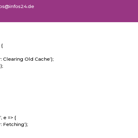
fos@infos24.de
{
: Clearing Old Cache‘);
);
, e => {
 Fetching‘);