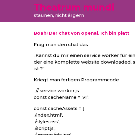
Theatrum mundi
staunen, nicht ärgern
Boah! Der chat von openai. Ich bin platt
Frag man den chat das
„Kannst du mir einen service worker für 
der eine komplette website downloaded, so
ist ?“
Kriegt man fertigen Programmcode
„// service worker.js
const cacheName = ‚v1‘;
const cacheAssets = [
‚/index.html‘,
‚/styles.css‘,
‚/script.js‘,
‚/images/pic.jpg‘