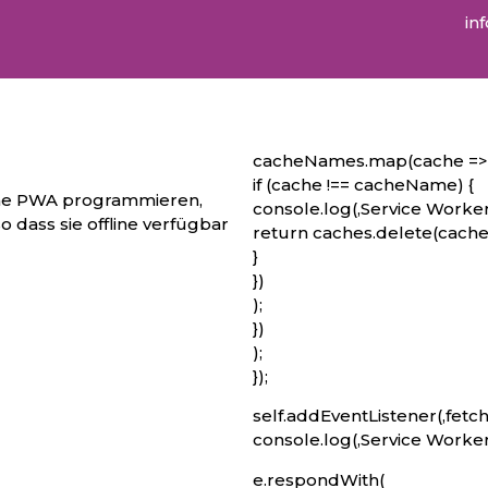
in
cacheNames.map(cache => 
if (cache !== cacheName) {
eine PWA programmieren,
console.log(‚Service Worker
 dass sie offline verfügbar
return caches.delete(cache
}
})
);
})
);
});
self.addEventListener(‚fetch‘
console.log(‚Service Worker:
e.respondWith(